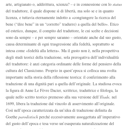
arte, artigianato o, addirittura, scienza? – e in connessione con lo
status
del traduttore, il quale dispone sì di libertà, ma solo se e in quanto
licenza, e tuttavia eternamente indotto a «congiungere la ricerca del
bene (“dire bene” in un “corretto” tradurre) a quella del bello». Etico
ed estetico, dunque, il compito del traduttore, le cui scelte e decisioni
sono da sempre – e per sempre saranno – orientate anche dal suo gusto,
causa determinante di ogni trasgressione alla fedeltà, soprattutto se
intesa come «fedeltà alla lettera». Ma il gusto non è, nella prospettiva
degli studi teorici della traduzione, sola prerogativa dell’individualità
del traduttore: è anzi categoria ordinante delle forme del pensiero della
cultura del Classicismo. Proprio in quest’epoca si colloca una svolta
importante nella storia della riflessione teorica: il conferimento alla
traduzione di una dignità pari a quella dell’originale. La studiosa evoca
la figura di Anne Le Fèvre Dacier, scrittrice, traduttrice e filologa, la
quale nello scritto teorico premesso alla sua versione dell’
Iliade,
nel
1699, libera la traduzione dal vincolo di asservimento all’originale.
Così nell’epoca caratterizzata da un’idea di traduzione definita da
Goethe
parodistisch
perché eccessivamente assoggettata all’imperativo
del gusto dell’epoca e tesa verso un’esasperata naturalizzazione del