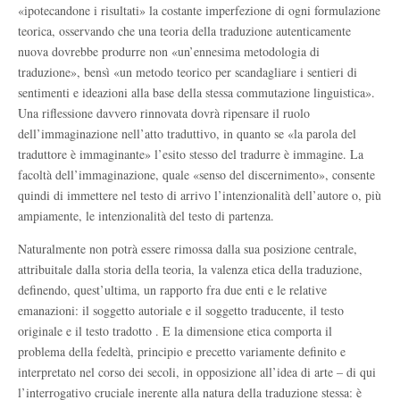
«ipotecandone i risultati» la costante imperfezione di ogni formulazione
teorica, osservando che una teoria della traduzione autenticamente
nuova dovrebbe produrre non «un’ennesima metodologia di
traduzione», bensì «un metodo teorico per scandagliare i sentieri di
sentimenti e ideazioni alla base della stessa commutazione linguistica».
Una riflessione davvero rinnovata dovrà ripensare il ruolo
dell’immaginazione nell’atto traduttivo, in quanto se «la parola del
traduttore è immaginante» l’esito stesso del tradurre è immagine. La
facoltà dell’immaginazione, quale «senso del discernimento», consente
quindi di immettere nel testo di arrivo l’intenzionalità dell’autore o, più
ampiamente, le intenzionalità del testo di partenza.
Naturalmente non potrà essere rimossa dalla sua posizione centrale,
attribuitale dalla storia della teoria, la valenza etica della traduzione,
definendo, quest’ultima, un rapporto fra due enti e le relative
emanazioni: il soggetto autoriale e il soggetto traducente, il testo
originale e il testo tradotto . E la dimensione etica comporta il
problema della fedeltà, principio e precetto variamente definito e
interpretato nel corso dei secoli, in opposizione all’idea di arte – di qui
l’interrogativo cruciale inerente alla natura della traduzione stessa: è