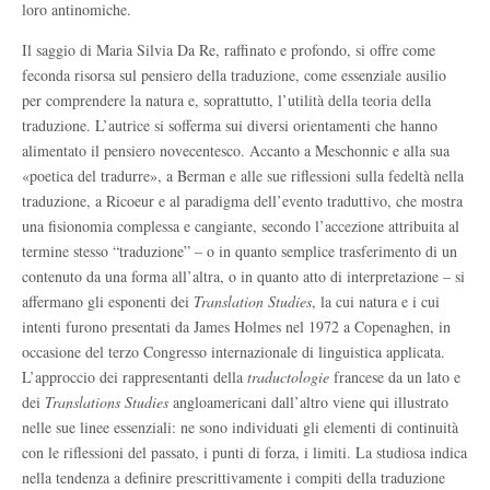
loro antinomiche.
Il saggio di Maria Silvia Da Re, raffinato e profondo, si offre come
feconda risorsa sul pensiero della traduzione, come essenziale ausilio
per comprendere la natura e, soprattutto, l’utilità della teoria della
traduzione. L’autrice si sofferma sui diversi orientamenti che hanno
alimentato il pensiero novecentesco. Accanto a Meschonnic e alla sua
«poetica del tradurre», a Berman e alle sue riflessioni sulla fedeltà nella
traduzione, a Ricoeur e al paradigma dell’evento traduttivo, che mostra
una fisionomia complessa e cangiante, secondo l’accezione attribuita al
termine stesso “traduzione” – o in quanto semplice trasferimento di un
contenuto da una forma all’altra, o in quanto atto di interpretazione – si
affermano gli esponenti dei
Translation Studies
, la cui natura e i cui
intenti furono presentati da James Holmes nel 1972 a Copenaghen, in
occasione del terzo Congresso internazionale di linguistica applicata.
L’approccio dei rappresentanti della
traductologie
francese da un lato e
dei
Translations Studies
angloamericani dall’altro viene qui illustrato
nelle sue linee essenziali: ne sono individuati gli elementi di continuità
con le riflessioni del passato, i punti di forza, i limiti. La studiosa indica
nella tendenza a definire prescrittivamente i compiti della traduzione