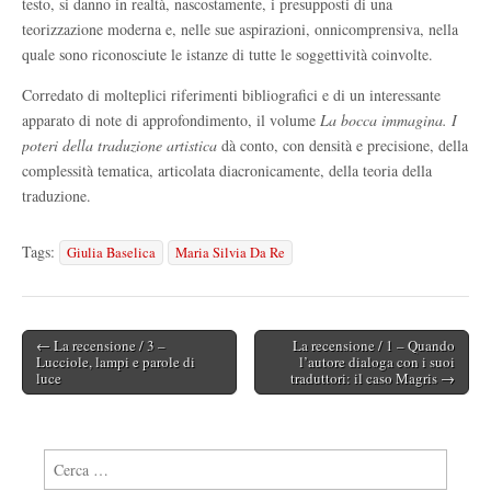
testo, si danno in realtà, nascostamente, i presupposti di una
teorizzazione moderna e, nelle sue aspirazioni, onnicomprensiva, nella
quale sono riconosciute le istanze di tutte le soggettività coinvolte.
Corredato di molteplici riferimenti bibliografici e di un interessante
apparato di note di approfondimento, il volume
La bocca immagina. I
poteri della traduzione artistica
dà conto, con densità e precisione, della
complessità tematica, articolata diacronicamente, della teoria della
traduzione.
Tags:
Giulia Baselica
Maria Silvia Da Re
← La recensione / 3 –
La recensione / 1 – Quando
Post navigation
Lucciole, lampi e parole di
l’autore dialoga con i suoi
luce
traduttori: il caso Magris →
Ricerca per: