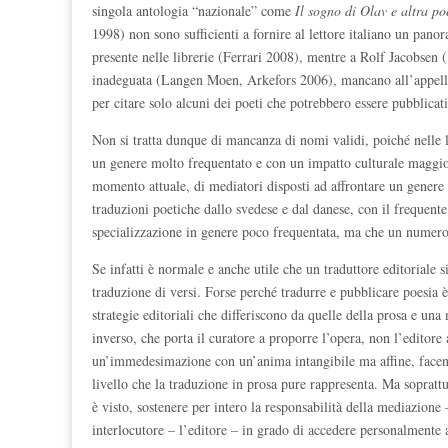
singola antologia “nazionale” come
Il sogno di Olav e altra p
1998) non sono sufficienti a fornire al lettore italiano un p
presente nelle librerie (Ferrari 2008), mentre a Rolf Jacobsen 
inadeguata (Langen Moen, Arkefors 2006), mancano all’appello
per citare solo alcuni dei poeti che potrebbero essere pubblicati,
Non si tratta dunque di mancanza di nomi validi, poiché nelle l
un genere molto frequentato e con un impatto culturale maggiore
momento attuale, di mediatori disposti ad affrontare un genere 
traduzioni poetiche dallo svedese e dal danese, con il frequente
specializzazione in genere poco frequentata, ma che un numero 
Se infatti è normale e anche utile che un traduttore editoriale si
traduzione di versi. Forse perché tradurre e pubblicare poesia è
strategie editoriali che differiscono da quelle della prosa e u
inverso, che porta il curatore a proporre l’opera, non l’editor
un’immedesimazione con un’anima intangibile ma affine, facendo
livello che la traduzione in prosa pure rappresenta. Ma sopratt
è visto, sostenere per intero la responsabilità della mediazione 
interlocutore – l’editore – in grado di accedere personalmente a