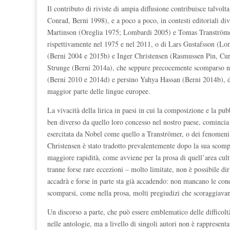
Il contributo di riviste di ampia diffusione contribuisce talvol
Conrad, Berni 1998), e a poco a poco, in contesti editoriali di
Martinson (Oreglia 1975; Lombardi 2005) e Tomas Tranströme
rispettivamente nel 1975 e nel 2011, o di Lars Gustafsson (L
(Berni 2004 e 2015b) e Inger Christensen (Rasmussen Pin, Cur
Strunge (Berni 2014a), che seppure precocemente scomparso ne
(Berni 2010 e 2014d) e persino Yahya Hassan (Berni 2014b), d
maggior parte delle lingue europee.
La vivacità della lirica in paesi in cui la composizione e la pu
ben diverso da quello loro concesso nel nostro paese, comincia 
esercitata da Nobel come quello a Tranströmer, o dei fenomeni
Christensen è stato tradotto prevalentemente dopo la sua scompar
maggiore rapidità, come avviene per la prosa di quell’area cultu
tranne forse rare eccezioni – molto limitate, non è possibile d
accadrà e forse in parte sta già accadendo: non mancano le con
scomparsi, come nella prosa, molti pregiudizi che scoraggiavano e
Un discorso a parte, che può essere emblematico delle difficolt
nelle antologie, ma a livello di singoli autori non è rappresentat