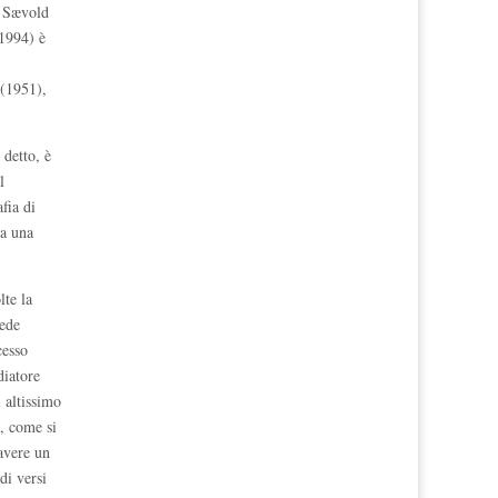
ù, Sævold
-1994) è
 (1951),
 detto, è
l
fia di
ta una
lte la
iede
cesso
diatore
 altissimo
a, come si
 avere un
di versi