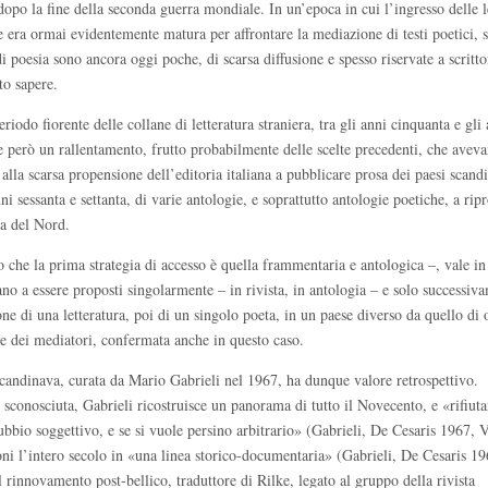
 dopo la fine della seconda guerra mondiale. In un’epoca in cui l’ingresso delle l
ne era ormai evidentemente matura per affrontare la mediazione di testi poetici,
i poesia sono ancora oggi poche, di scarsa diffusione e spesso riservate a scritto
to sapere.
riodo fiorente delle collane di letteratura straniera, tra gli anni cinquanta e gli
e però un rallentamento, frutto probabilmente delle scelte precedenti, che avev
a alla scarsa propensione dell’editoria italiana a pubblicare prosa dei paesi scand
i sessanta e settanta, di varie antologie, e soprattutto antologie poetiche, a rip
ria del Nord.
ro che la prima strategia di accesso è quella frammentaria e antologica –, vale in
stano a essere proposti singolarmente – in rivista, in antologia – e solo successiv
ne di una letteratura, poi di un singolo poeta, in un paese diverso da quello di 
ale dei mediatori, confermata anche in questo caso.
candinava, curata da Mario Gabrieli nel 1967, ha dunque valore retrospettivo.
 sconosciuta, Gabrieli ricostruisce un panorama di tutto il Novecento, e «rifiut
dubbio soggettivo, e se si vuole persino arbitrario» (Gabrieli, De Cesaris 1967, 
zioni l’intero secolo in «una linea storico-documentaria» (Gabrieli, De Cesaris 1
rinnovamento post-bellico, traduttore di Rilke, legato al gruppo della rivista