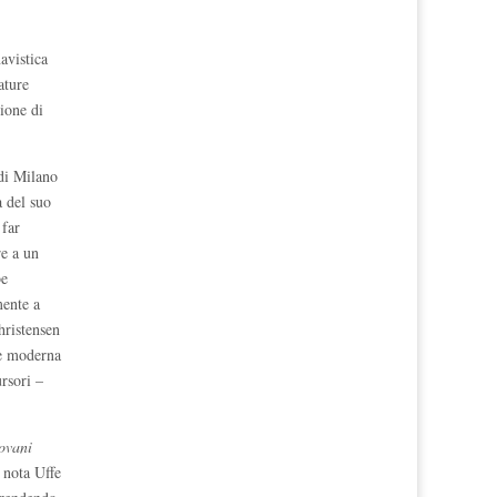
avistica
ature
zione di
di Milano
a del suo
 far
re a un
be
mente a
hristensen
se moderna
rsori –
ovani
 nota Uffe