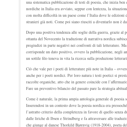
una sistematica pubblicazione di testi di poesia, che inizia ben
nordiche in Italia era avviato, seppur con lentezza, la situazio
con molta difficoltà in un paese come l’Italia dove le edizioni d
stranieri già noti. Come poi siano riusciti a diventarlo non è da
Dopo una positiva tendenza alle soglie della guerra, grazie al pe
ottanta del Novecento la traduzione di narrativa nordica subisc
pregiudizi in parte negativi nei confronti di tali letterature. M
corrisponde un dato positivo, ovvero la pubblicazione, negli ann
un sottile filo teneva in vita la ricerca sulla produzione lettera
Ciò che vale per i poeti di letterature più note in Italia – ovve
anche per i poeti nordici. Per loro natura i testi poetici si pre
raccolte organiche, atto che in genere coincide con l’affermazio
Fare un preventivo bilancio del passato pare la strategia abitu
Come è naturale, la prima ampia antologia generale di poesia s
Inserendosi in un contesto dove la poesia nordica era pressoché
l’astratto criterio della completezza in favore di quello senza 
dalle liriche di Ibsen e Strindberg e fa attraversare alle tradu
che giunge al danese Thorkild Bjørnvig (1918-2004), poeta del 