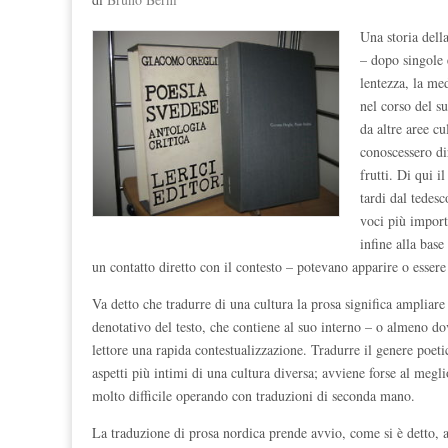
Una storia della
– dopo singole 
lentezza, la med
nel corso del s
da altre aree cu
conoscessero dir
frutti. Di qui 
tardi dal tedes
voci più import
infine alla base
un contatto diretto con il contesto – potevano apparire o essere 
Va detto che tradurre di una cultura la prosa significa ampliare 
denotativo del testo, che contiene al suo interno – o almeno 
lettore una rapida contestualizzazione. Tradurre il genere poetic
aspetti più intimi di una cultura diversa; avviene forse al meg
molto difficile operando con traduzioni di seconda mano.
La traduzione di prosa nordica prende avvio, come si è detto, a