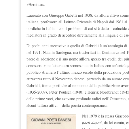
«Heretica».
Laureato con Giuseppe Gabetti nel 1938, da allora attivo come c
italiana, professore all’Istituto Orientale di Napoli dal 1961 a
nordiche in Italia – con i problemi di cui si è detto – coincide
mediatori in grado di accedere direttamente alla lingua e di esser
Di pochi anni successiva a quella di Gabrieli è un’antologia di
nel 1971. Nata in Sardegna, ma trasferitasi in Danimarca nel 1
paese di adozione e il suo nome affiora spesso tra quelli dei più
conoscere «una letteratura sconosciuta in Italia» con un’antol
pubblico straniero l’ultimo mezzo secolo della produzione poe
attraversa tutto il Novecento danese, partendo da un autore or
Gabrieli, fino a poeti che al momento della pubblicazione av
(1935-2009), Peter Poulsen (1940) e Henrik Nordbrandt (1945).
dalle prime voci, che avevano profonde radici nell’Ottocento, a
alcuni tuttora attivi – della poesia contemporanea.
Nel 1979 è la stessa Giacobb
poeti danesi
, da lei curata,