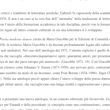
ritico e traduttore di letterature nordiche, Gabrieli fu caposcuola della scandin
l 1976. E non è un caso se la vera fine dell’“anomalia” della mediazione di letter
 con l’inizio della formazione accademica in tale disciplina, perciò con la forma
e legati all’intero contesto culturale in cui una letteratura si è sviluppata.
Poesia moderna danese
curata da Maria Giacobbe per le Edizioni di Comunità 
958, la scrittrice Maria Giacobbe è da decenni profondamente legata alla cultur
 noti mediatori. Nel caso dell’antologia del 1971, l’intento esplicito è quello di
ogia che raccoglie «duecentocinquantanove opere, quarantun autori, per presenta
tica di uno dei paesi europei più minuscoli» (Giacobbe 1971, 19). Così Giacob
mai classico come Johannes V. Jensen (1873-1950), per arrivare però, contraria
evano esordito da meno di un decennio, come Poul Borum (1934–1996), Inger C
 Nella sua antologia perciò appare chiaro l’intero sviluppo della poesia dane
gli ultimi autori, che raccoglievano una lunga eredità e rappresentavano i precu
e a presentare una nuova antologia, in un contesto editoriale più favorevole.
Gi
 esce per Einaudi e della precedente «è concepita come una continuazione», come