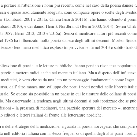
ta a portare all’attenzione i nomi più recenti, come nel caso della poesia danese 
versi e spesso assolutamente adeguati, sono comparse opere o scelte degli svedes
r (Lombardi 2001 e 2011a; Chiesa Isnardi 2011b), che hanno ottenuto il prem
ombardi 2010), e dei danesi Henrik Nordbrandt (Berni 2000, 2014), Søren Ulr
ti 1987; Berni 2012, 2013 e 2015a). Senza dimenticare autori più recenti com
l 1986 ha influenzato molta poesia danese degli ultimi decenni, Morten Sønde
iscusso fenomeno mediatico esploso improvvisamente nel 2013 e subito tradott
bblicazione di poesia, e le letture pubbliche, hanno persino risonanza popolare e 
perciò a mettere radici anche nel mercato italiano. Ma a dispetto dell’influenza
 mediatici, è vero che se da una lato un personaggio fondamentale come Inger
sa, dall’altro manca uno sviluppo che porti i poeti nordici nelle librerie itali
rale. Se questo sia possibile in un paese in cui le tirature delle collane di poes
irlo. Ma osservando la tendenza negli ultimi decenni si può ipotizzare che se può
dizioni – la presenza di mediatori, una parziale apertura del mercato −, mentre
ditori e lettori italiani di fronte alle letterature nordiche.
à e delle strategie della mediazione, riguarda la poesia norvegese, che compare
a nell’editoria italiana con la stessa frequenza di quella degli altri paesi nordic