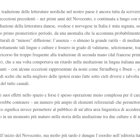
 traduzione delle letterature nordiche nel nostro paese è ancora tutta da scrivere
eccezioni precedenti – nei primi anni del Novecento, e continuata a lungo con 
iazione della letteratura danese, svedese e norvegese in Italia è stata segnata, so
uo primo pionieristico periodo, da una anomalia che la accomuna probabilmente
lturali di “minore” diffusione: l’assenza – o almeno la grande rarità – di mediat
ettamente tali lingue e culture e fossero in grado di valutarne, selezionarne, tr
il ricorso fin troppo frequente alla traduzione di seconda mano (dal francese prim
co), che a sua volta comportava un ritardo nella mediazione in lingua italiana an
anti – con alcune eccezioni rappresentate da nomi come Strindberg e Ibsen –, e
 di scelte che nella migliore delle ipotesi erano fatte sotto cieli diversi e talvolta
del tutto casuali.
i suoi effetti nello spazio e forse è spesso operazione meno complessa per il car
dovrebbe contenere – un numero più ampio di elementi referenziali che permetto
o significa invece permettere al pubblico di un’altra area linguistica di accedere
lio in un momento più maturo nella storia della mediazione tra due culture e di 
ll’inizio del Novecento, ma molto più tardo è dunque l’esordio nell’editoria ita