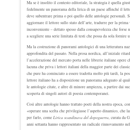
Ma se è insolito il contesto editoriale, la strategia è quella gi
fedelmente un panorama della lirica di un paese affinché il lett
deve subentrare prima o poi quello delle antologie personali. Se
aggiornare il lettore sullo stato dell’arte, tradurre per la prim
inconveniente – dettato spesso dalla consapevolezza che forse n
a scegliere una serie limitata di testi che possa da sola fornir
Ma la costruzione di panorami antologici di una letteratura na
approfondita del passato. Nella prosa nordica, all’iniziale ritar
l’accelerazione del mercato porta nelle librerie italiane opere
lacuna che priva i lettori italiani della maggior parte dei clas
che pure ha cominciato a essere tradotta molto più tardi, la pos
lettore italiano ha a disposizione un panorama adeguato al qual
le antologie citate, e altre di minore ampiezza, a partire dai su
scoperta di singoli autori di poesia contemporanei.
Così altre antologie hanno trattato poeti della nostra epoca, c
«operare una scelta che privilegiasse l’aspetto dinamico, che 
per farlo, come
Lirica scandinava del dopoguerra
, curata da G
anni settanta hanno rappresentato un radicale rinnovamento ne