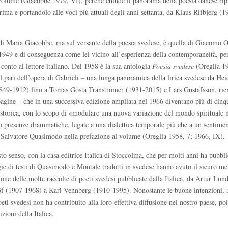
 volume (Giacobbe 1979, VI), perché chiude il panorama della poesia danese ri
 prima e portandolo alle voci più attuali degli anni settanta, da Klaus Rifbjerg (
di Maria Giacobbe, ma sul versante della poesia svedese, è quella di Giacomo O
l 1949 e di conseguenza come lei vicino all’esperienza della contemporaneità, pe
e conto al lettore italiano. Del 1958 è la sua antologia
Poesia svedese
(Oreglia 1
al pari dell’opera di Gabrieli – una lunga panoramica della lirica svedese da He
849-1912) fino a Tomas Gösta Tranströmer (1931-2015) e Lars Gustafsson, ri
gine – che in una successiva edizione ampliata nel 1966 diventano più di cinq
storica, con lo scopo di «modulare una nuova variazione del mondo spirituale 
so presenze drammatiche, legate a una dialettica temporale più che a un sentime
 Salvatore Quasimodo nella prefazione al volume (Oreglia 1958, 7; 1966, IX).
sto senso, con la casa editrice Italica di Stoccolma, che per molti anni ha pubbli
ogie di testi di Quasimodo e Montale tradotti in svedese hanno avuto il sicuro mer
zione delle molte raccolte di poeti svedesi pubblicate dalla Italica, da Artur Lun
 (1907-1968) a Karl Vennberg (1910-1995). Nonostante le buone intenzioni, a
oeti svedesi non ha contribuito alla loro effettiva diffusione nel nostro paese, poi
zioni della Italica.