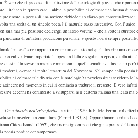
usta. È vero che al processo di mediazione delle antologie di poesia, che riportano
ore – italiano in questo caso – abbia la possibilità di colmare una lacuna di con
 presentare la poesia di una nazione richiede uno sforzo per contestualizzare il
a volta una scelta di un singolo poeta è il naturale passo successivo. Con l’unico
on sarà mai più possibile dedicargli un intero volume – che a volte il curatore è
e un panorama di un’intera produzione personale, e questo non è sempre possibile.
zionale “nuova” serve appunto a creare un contesto nel quale inserire una conos
do con cui venivano importate le opere in Italia è seguita un’epoca, quella attual
 che quasi nello stesso momento compaiono in quelle scandinave, lasciando però i
sici moderni, ovvero di molta letteratura del Novecento. Nel campo della poesia 
sibilità di colmare tale divario con le antologie ha paradossalmente ridotto le la
e attingere nel momento in cui si comincia a tradurre il presente. È vero infatt
ccessivi decenni ha cominciato a svilupparsi nell’editoria italiana una lenta ma c
ome
Camminando nell’erica fiorita
, curata nel 1989 da Fulvio Ferrari col criterio
lasciasse intravedere un cammino» (Ferrari 1989, 8). Oppure hanno perduto l’oc
ianna Chiesa Isnardi (1997), che ancora ignora poeti che già a partire dalla met
lla poesia nordica contemporanea.