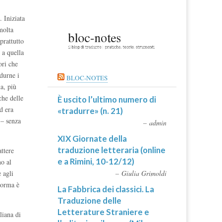
. Iniziata
molta
prattutto
 a quella
ori che
adurne i
BLOC-NOTES
a, più
che delle
È uscito l’ultimo numero di
d era
«tradurre» (n. 21)
 – senza
admin
XIX Giornate della
traduzione letteraria (online
attere
e a Rimini, 10-12/12)
no al
Giulia Grimoldi
 agli
norma è
La Fabbrica dei classici. La
Traduzione delle
Letterature Straniere e
liana di