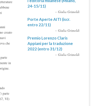
l’editoria milanese (Milano,
etterature
24-15/11)
 sebbene
Giulia Grimoldi
ri
Porte Aperte AITI (iscr.
entro 22/11)
 anni
Giulia Grimoldi
ano creato
Premio Lorenzo Claris
inavi
Appiani per la traduzione
rova che
2022 (entro 31/12)
Giulia Grimoldi
 parte
amente in
origine.
ando
V) parte
967, VI)