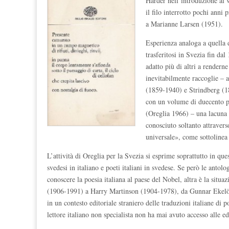
Harder nell’introduzione al
il filo interrotto pochi anni
a Marianne Larsen (1951).
Esperienza analoga a quella 
trasferitosi in Svezia fin da
adatto più di altri a rendern
inevitabilmente raccoglie – 
(1859-1940) e Strindberg (1
con un volume di duecento pa
(Oreglia 1966) – una lacuna 
conosciuto soltanto attraver
universale», come sottolinea
L’attività di Oreglia per la Svezia si esprime soprattutto in que
svedesi in italiano e poeti italiani in svedese. Se però le antol
conoscere la poesia italiana al paese del Nobel, altra è la situa
(1906-1991) a Harry Martinson (1904-1978), da Gunnar Ekelöf
in un contesto editoriale straniero delle traduzioni italiane di p
lettore italiano non specialista non ha mai avuto accesso alle edi