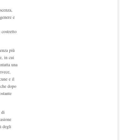
oscenza,
 genere e
 costretto
cenza più
e, in cui
ntatta una
invece,
cune e il
i che dopo
ostante
 di
casione
à degli