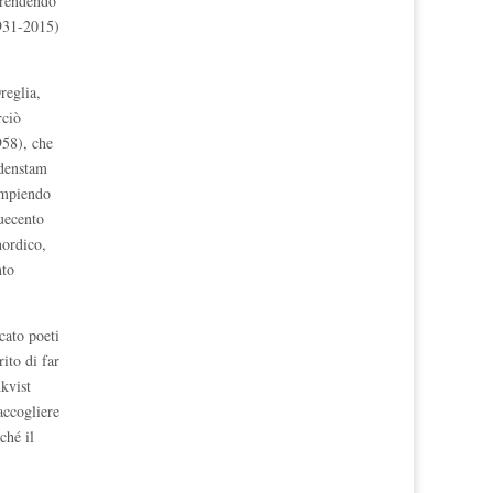
prendendo
1931-2015)
reglia,
rciò
958), che
idenstam
empiendo
uecento
nordico,
nto
cato poeti
ito di far
dkvist
ccogliere
ché il