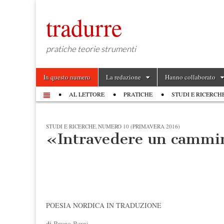
tradurre
pratiche teorie strumenti
Skip to content
In questo numero
La redazione
Hanno collaborato
Main menu
AL LETTORE
PRATICHE
STUDI E RICERCH
Sub menu
STUDI E RICERCHE
NUMERO 10 (PRIMAVERA 2016)
,
«Intravedere un camm
POESIA NORDICA IN TRADUZIONE
di
Bruno Berni