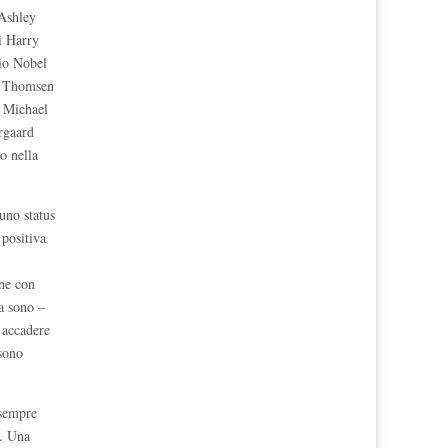
(Ashley
i Harry
io Nobel
ik Thomsen
e Michael
rgaard
o nella
uno status
 positiva
ane con
ia sono –
 accadere
 sono
 sempre
i. Una