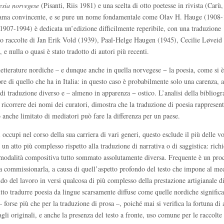
oesia norvegese
(Pisanti, Riis 1981) e una scelta di otto poetesse in rivista (Car
anorama convincente, e se pure un nome fondamentale come Olav H. Hauge (1908
(1907-1994) è dedicata un’edizione difficilmente reperibile, con una traduzione
 raccolte di Jan Erik Vold (1939), Paal-Helge Haugen (1945), Cecilie Løveid
 e nulla o quasi è stato tradotto di autori più recenti.
etterature nordiche – e dunque anche in quella norvegese − la poesia, come si è
 di quello che ha in Italia: in questo caso è probabilmente solo una carenza, a
di traduzione diverso e – almeno in apparenza − ostico. L’analisi della bibliogra
 ricorrere dei nomi dei curatori, dimostra che la traduzione di poesia rappresen
anche limitato di mediatori può fare la differenza per un paese.
 occupi nel corso della sua carriera di vari generi, questo esclude il più delle vo
 un atto più complesso rispetto alla traduzione di narrativa o di saggistica: rich
na modalità compositiva tutto sommato assolutamente diversa. Frequente è un pro
e a commissionarla, a causa di quell’aspetto profondo del testo che impone al me
 del lavoro in versi qualcosa di più complesso della prestazione artigianale di
utto tradurre poesia da lingue scarsamente diffuse come quelle nordiche signific
– forse più che per la traduzione di prosa –, poiché mai si verifica la fortuna di
gli originali, e anche la presenza del testo a fronte, uso comune per le raccolte 