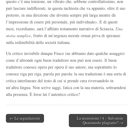
questo c’è una tensione, un vibrato che, sebbene controllatissimo, non
può lasciare indifferenti, in questa inchiesta che va appunto, oltre il suo
pretesto, in una direzione che diventa sempre più larga mentre dà
l’impressione di essere più personale, più individuale». E di questi
mesi, ricordiamo, sarà l’affilato testamento narrativo di Sciascia,
Una
storia semplice
, frutto di un’urgenza morale ormai priva di speranze
sulla redimibilità della società italiana.
Un critico invisibile dunque Fusco (ne abbiamo dato qualche assaggio)
come d’altronde ogni buon traduttore non può non essere. Il buon
traduttore conosce opera per opera il suo autore, ma soprattutto lo
conosce riga per riga, parola per parola: la sua traduzione è una sorta di
critica interlineare del testo di cui si prende cura riversandolo in
un’altra lingua. Non scrive saggi, fatica con la sua materia, sottraendosi
alla presenza. È forse lui l’autentico critico?
← Le segnalazioni
La recensione / 4 – Salvatore
Post navigation
Quasimodo plagiario? →