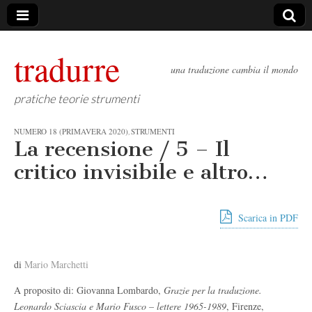
tradurre
una traduzione cambia il mondo
pratiche teorie strumenti
NUMERO 18 (PRIMAVERA 2020)
STRUMENTI
,
La recensione / 5 – Il
critico invisibile e altro…
Scarica in PDF
di
Mario Marchetti
A proposito di: Giovanna Lombardo,
Grazie per la traduzione
.
Leonardo Sciascia e Mario Fusco – lettere 1965-1989
, Firenze,