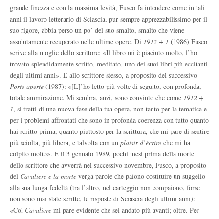
grande finezza e con la massima levità, Fusco fa intendere come in tali
anni il lavoro letterario di Sciascia, pur sempre apprezzabilissimo per il
suo rigore, abbia perso un po’ del suo smalto, smalto che viene
assolutamente recuperato nelle ultime opere. Di
1912 + 1
(1986) Fusco
scrive alla moglie dello scrittore: «Il libro mi è piaciuto molto, l’ho
trovato splendidamente scritto, meditato, uno dei suoi libri più eccitanti
degli ultimi anni». E
allo scrittore stesso, a proposito
del successivo
Porte aperte
(1987): «[L]’ho letto più volte di seguito, con profonda,
totale ammirazione. Mi sembra, anzi, sono convinto che come
1912 +
1
, si tratti di una nuova fase della tua opera, non tanto per la tematica e
per i problemi affrontati che sono in profonda coerenza con tutto quanto
hai scritto prima, quanto piuttosto per la scrittura, che mi pare di sentire
più sciolta, più libera, e talvolta con un
plaisir d’écrire
che mi ha
colpito molto». E il 3 gennaio 1989,
pochi mesi prima della
morte
dello scrittore che avverrà nel successivo novembre, Fusco, a proposito
del
Cavaliere e la morte
verga parole che paiono costituire un suggello
alla sua lunga fedeltà (tra l’altro, nel carteggio non compaiono, forse
non sono mai state scritte, le risposte di Sciascia degli ultimi anni):
«Col
Cavaliere
mi pare evidente che sei andato più avanti; oltre. Per