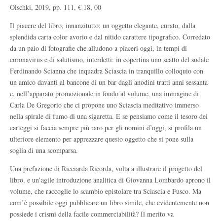
Olschki, 2019, pp. 111, € 18, 00
I
l piacere del libro, innanzitutto: un oggetto elegante, curato, dalla
splendida carta color avorio e dal nitido carattere tipografico. Corredato
da un paio di fotografie che alludono a piaceri oggi, in tempi di
coronavirus e di salutismo, interdetti: in copertina uno scatto del sodale
Ferdinando Scianna che inquadra Sciascia in tranquillo colloquio con
un amico davanti al bancone di un bar dagli anodini tratti anni
s
essanta
e, nell’apparato promozionale in fondo al volume, un
a immagine
di
Carla De Gregorio che ci propone uno Sciascia meditativo immerso
nella spirale di fumo di una sigaretta. E se pensiamo come il tesoro dei
carteggi si faccia sempre più raro per gli uomini d’oggi, si profila un
ulteriore elemento per apprezzare questo oggetto che si pone sulla
soglia di una scomparsa.
Una prefazione di Ricciarda Ricorda, volta a illustrare il progetto del
libro, e un’agile introduzione analitica di Giovanna Lombardo aprono il
volume, che raccoglie lo scambio epistolare tra Sciascia e Fusco. Ma
com’è possibile oggi pubblicare un libro simile, che evidentemente non
possiede i crismi della facile commerciabilità? Il merito va