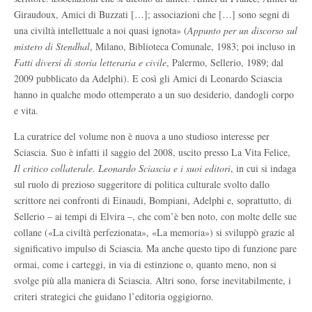
Giraudoux, Amici di Buzzati […]; associazioni che […] sono segni di
una civiltà intellettuale a noi quasi ignota» (
Appunto per un discorso sul
mistero di Stendhal
, Milano, Biblioteca Comunale, 1983; poi incluso in
Fatti diversi di storia letteraria e civile
, Palermo, Sellerio, 1989; dal
2009 pubblicato da Adelphi). E così gli Amici di Leonardo Sciascia
hanno in qualche modo ottemperato a un suo desiderio, dandogli corpo
e vita.
La curatrice del volume non è nuova a uno studioso interesse per
Sciascia. Suo è infatti il saggio del 2008, uscito presso La Vita Felice,
Il critico collaterale. Leonardo Sciascia e i suoi editori
, in cui si indaga
sul ruolo di prezioso suggeritore di politica culturale svolto dallo
scrittore nei confronti di Einaudi, Bompiani, Adelphi e, soprattutto, di
Sellerio
‒
ai tempi di Elvira
‒
, che com’è ben noto, con molte delle sue
collane («La civiltà perfezionata», «La memoria») si sviluppò grazie al
significativo impulso di Sciascia. Ma anche questo tipo di funzione pare
ormai, come i carteggi, in via di estinzione o, quanto meno, non si
svolge più alla maniera di Sciascia. Altri sono, forse inevitabilmente, i
criteri strategici che guidano l’editoria oggigiorno.