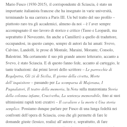
Mario Fusco (1930-2015), il corrispondente di Sciascia, è stato un
importante italianista francese che ha insegnato in varie università,
terminando la sua carriera a Paris III. Un bel tratto del suo profilo
‒
piuttosto raro tra gli accademici, almeno da noi
‒
è
l
’
aver sempre
accompagnato il suo lavoro di storico e critico (Tasso e Leopardi, ma
soprattutto il Novecento, fin anche a Camilleri) a quello di traduttore,
occupandosi, in questo campo, sempre di autori da lui amati: Svevo,
Calvino, Landolfi, le prose di Montale, Maraini, Morante, Consolo,
Balestrini. Ma certamente il suo più grande amore letterario, accanto a
Svevo, è stato Sciascia. E di questo fanno fede, accanto al carteggio, le
tante traduzioni: dai primi lavori dello scrittore
‒
Le parrocchie di
Regalpetra
,
Gli zii di Sicilia
,
Il giorno della civetta
,
Morte
dell’inquisitore
‒
passando per
La scomparsa di Majorana
,
I
Pugnalatori
,
Il teatro della memoria
, la
Nota
sulla manzoniana
Storia
della colonna infame
,
Cruciverba
,
La sentenza memorabile
, fino ai suoi
ultimissimi rapidi testi creativi
‒
Il cavaliere e la morte
e
Una storia
semplice
. Possiamo dunque parlare per Fusco di una lunga fedeltà nei
confronti dell’opera di Sciascia, cosa che gli permette di fare le
domande giuste (lessico, realia) all’autore e, soprattutto, di fare