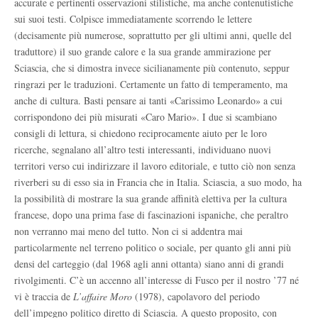
accurate e pertinenti osservazioni stilistiche, ma anche contenutistiche
sui suoi testi. Colpisce immediatamente scorrendo le lettere
(decisamente più numerose, soprattutto per gli ultimi anni, quelle del
traduttore) il suo grande calore e la sua grande ammirazione per
Sciascia, che si dimostra invece sicilianamente più contenuto, seppur
ringrazi per le traduzioni. Certamente un fatto di temperamento, ma
anche di cultura. Basti pensare ai tanti «Carissimo Leonardo» a cui
corrispondono dei più misurati «Caro Mario». I due si scambiano
consigli di lettura, si chiedono reciprocamente aiuto per le loro
ricerche, segnalano all’altro testi interessanti, individuano nuovi
territori verso cui indirizzare il lavoro editoriale, e tutto ciò non senza
riverberi su di esso sia in Francia che in Italia. Sciascia, a suo modo, ha
la possibilità di mostrare la sua grande affinità elettiva per la cultura
francese, dopo una prima fase di fascinazioni ispaniche, che peraltro
non verranno mai meno
del tutto
. Non ci si addentra mai
particolarmente nel terreno politico o sociale, per quanto gli anni più
densi del carteggio (dal 1968 agli anni ottanta)
siano
anni di grandi
rivolgimenti. C’è un accenno all’interesse di Fusco per il nostro ’77 né
vi è traccia de
L’affaire Moro
(1978), capolavoro del periodo
dell’impegno politico diretto di Sciascia. A questo proposito, con