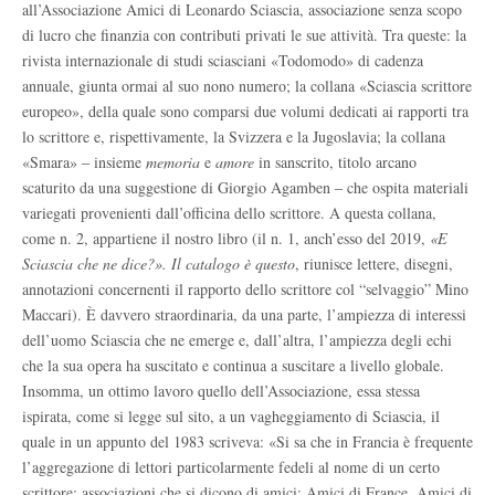
all’Associazione
A
mici di Leonardo Sciascia, associazione senza scopo
di lucro che finanzia con contributi privati le sue attività. Tra queste: la
rivista internazionale di studi sciasciani «Todomodo» di cadenza
annuale, giunta ormai al suo nono numero; la collana «Sciascia scrittore
europeo», della quale sono comparsi due volumi dedicati ai rapporti tra
lo scrittore e, rispettivamente, la Svizzera e la Jugoslavia; la collana
«Smara»
‒
insieme
memoria
e
amore
in sanscrito, titolo arcano
scaturito da una suggestione di Giorgio Agamben
‒
che ospita materiali
variegati provenienti dall’officina dello scrittore. A questa collana,
come n. 2, appartiene il nostro libro (il n. 1, anch’esso del 2019,
«E
Sciascia che ne dice?». Il catalogo è questo
, riunisce lettere, disegni,
annotazioni concernenti il rapporto dello scrittore col “selvaggio” Mino
Maccari). È davvero straordinaria, da una parte, l’ampiezza di interessi
dell’uomo Sciascia che ne emerge e, dall’altra, l’ampiezza degli echi
che la sua opera ha suscitato e continua a suscitare a livello globale.
Insomma, un ottimo lavoro quello dell’Associazione, essa stessa
ispirata, come si legge sul sito, a un vagheggiamento di Sciascia,
il
quale
in un appunto del 1983 scriveva: «Si sa che in Francia è frequente
l’aggregazione di lettori particolarmente fedeli al nome di un certo
scrittore: associazioni che si dicono di amici: Amici di France, Amici di