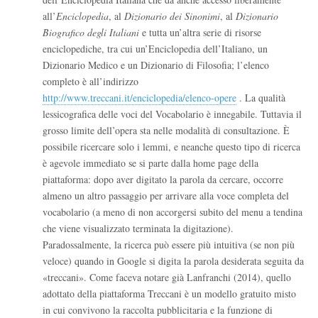
all’
Enciclopedia
, al
Dizionario dei Sinonimi
, al
Dizionario
Biografico degli Italiani
e tutta un’altra serie di risorse
enciclopediche, tra cui un’Enciclopedia dell’Italiano, un
Dizionario Medico e un Dizionario di Filosofia; l’elenco
completo è all’indirizzo
http://www.treccani.it/enciclopedia/elenco-opere
. La qualità
lessicografica delle voci del Vocabolario è innegabile. Tuttavia il
grosso limite dell’opera sta nelle modalità di consultazione. È
possibile ricercare solo i lemmi, e neanche questo tipo di ricerca
è agevole immediato se si parte dalla home page della
piattaforma: dopo aver digitato la parola da cercare, occorre
almeno un altro passaggio per arrivare alla voce completa del
vocabolario (a meno di non accorgersi subito del menu a tendina
che viene visualizzato terminata la digitazione).
Paradossalmente, la ricerca può essere più intuitiva (se non più
veloce) quando in Google si digita la parola desiderata seguita da
«treccani». Come faceva notare già Lanfranchi (2014), quello
adottato della piattaforma Treccani è un modello gratuito misto
in cui convivono la raccolta pubblicitaria e la funzione di