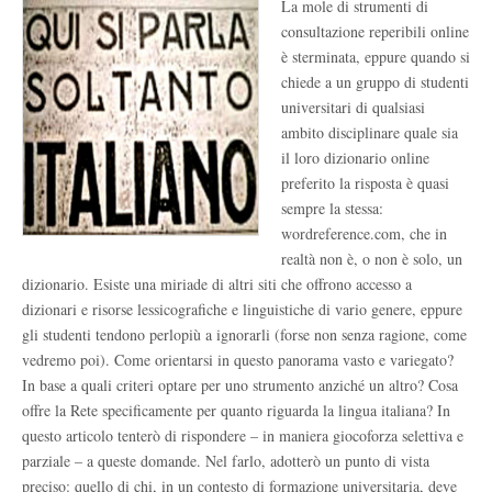
La mole di strumenti di
consultazione reperibili online
è sterminata, eppure quando si
chiede a un gruppo di studenti
universitari di qualsiasi
ambito disciplinare quale sia
il loro dizionario online
preferito la risposta è quasi
sempre la stessa:
wordreference.com, che in
realtà non è, o non è solo, un
dizionario. Esiste una miriade di altri siti che offrono accesso a
dizionari e risorse lessicografiche e linguistiche di vario genere, eppure
gli studenti tendono perlopiù a ignorarli (forse non senza ragione, come
vedremo poi). Come orientarsi in questo panorama vasto e variegato?
In base a quali criteri optare per uno strumento anziché un altro? Cosa
offre la Rete specificamente per quanto riguarda la lingua italiana? In
questo articolo tenterò di rispondere – in maniera giocoforza selettiva e
parziale – a queste domande. Nel farlo, adotterò un punto di vista
preciso: quello di chi, in un contesto di formazione universitaria, deve