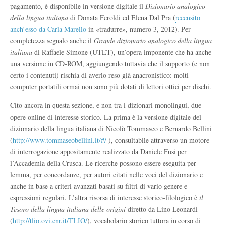
pagamento, è disponibile in versione digitale il
Dizionario analogico
della lingua italiana
di Donata Feroldi ed Elena Dal Pra (
recensito
anch’esso da Carla Marello
in «tradurre», numero 3, 2012). Per
completezza segnalo anche il
Grande dizionario analogico della lingua
italiana
di Raffaele Simone (UTET), un’opera imponente che ha anche
una versione in CD-ROM, aggiungendo tuttavia che il supporto (e non
certo i contenuti) rischia di averlo reso già anacronistico: molti
computer portatili ormai non sono più dotati di lettori ottici per dischi.
Cito ancora in questa sezione, e non tra i dizionari monolingui, due
opere online di interesse storico. La prima è la versione digitale del
dizionario della lingua italiana di Nicolò Tommaseo e Bernardo Bellini
(
http://www.tommaseobellini.it/#/
), consultabile attraverso un motore
di interrogazione appositamente realizzato da Daniele Fusi per
l’Accademia della Crusca. Le ricerche possono essere eseguita per
lemma, per concordanze, per autori citati nelle voci del dizionario e
anche in base a criteri avanzati basati su filtri di vario genere e
espressioni regolari. L’altra risorsa di interesse storico-filologico è
il
Tesoro della lingua italiana delle origini
diretto da Lino Leonardi
(
http://tlio.ovi.cnr.it/TLIO/
), vocabolario storico tuttora in corso di