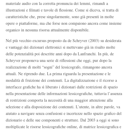
materiale audio con la corretta pronuncia dei lemmi, rimandi a
illustrazioni e filmati e tavole di flessione. Come si diceva, si tratta di
caratteristiche che, prese singolarmente, sono già presenti in molte
opere o piattaforme, ma che forse non compaiono ancora come insieme
organico in nessuna risorsa attualmente disponibile.
Nel più vecchio excursus proposto da de Schryver (2003) su desiderata
e vantaggi dei dizionari elettronici si mettevano già in risalto molte
delle potenzialità poi descritte anni dopo da Lanfranchi. In più, de
Schryver proponeva una serie di riflessioni che oggi, pur dopo la
realizzazione di molti “sogni” del lessicografo, rimangono ancora
attuali. Ne riprendo due. La prima riguarda la presentazione e le
modalità di fruizione dei contenuti. La digitalizzazione e il ricorso a
interfacce grafiche ha sì liberato i dizionari dalle restrizioni di spazio
nella presentazione delle informazioni lessicografiche, tuttavia l’assenza
di restrizioni comporta la necessità di una maggior attenzione alla
selezione e alla disposizione dei contenuti. L’utente, in altre parole, va
aiutato a navigare senza confusioni e incertezze nello spazio grafico del
dizionario e delle sue componenti e strutture. Dal 2003 a oggi si sono
moltiplicate le risorse lessicografiche online, di matrice lessicografica e