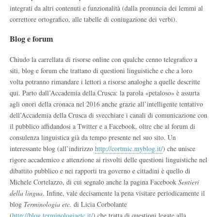
integrati da altri contenuti e funzionalità (dalla pronuncia dei lemmi al
correttore ortografico, alle tabelle di coniugazione dei verbi).
Blog e forum
Chiudo la carrellata di risorse online con qualche cenno telegrafico a
siti, blog e forum che trattano di questioni linguistiche e che a loro
volta potranno rimandare i lettori a risorse analoghe a quelle descritte
qui. Parto dall’Accademia della Crusca: la parola «petaloso» è assurta
agli onori della cronaca nel 2016 anche grazie all’intelligente tentativo
dell’Accademia della Crusca di svecchiare i canali di comunicazione con
il pubblico affidandosi a Twitter e a Facebook, oltre che al forum di
consulenza linguistica già da tempo presente nel suo sito. Un
interessante blog (all’indirizzo
http://cortmic.myblog.it/
) che unisce
rigore accademico e attenzione ai risvolti delle questioni linguistiche nel
dibattito pubblico e nei rapporti tra governo e cittadini è quello di
Michele Cortelazzo, di cui segnalo anche la pagina Facebook
Sentieri
della lingua
. Infine, vale decisamente la pena visitare periodicamente il
blog
Terminologia etc.
di Licia Corbolante
(
http://blog.terminologiaetc.it/
) che tratta di questioni legate alla