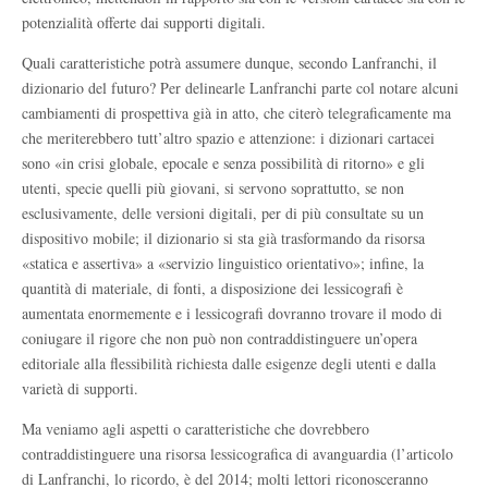
potenzialità offerte dai supporti digitali.
Quali caratteristiche potrà assumere dunque, secondo Lanfranchi, il
dizionario del futuro? Per delinearle Lanfranchi parte col notare alcuni
cambiamenti di prospettiva già in atto, che citerò telegraficamente ma
che meriterebbero tutt’altro spazio e attenzione: i dizionari cartacei
sono «in crisi globale, epocale e senza possibilità di ritorno» e gli
utenti, specie quelli più giovani, si servono soprattutto, se non
esclusivamente, delle versioni digitali, per di più consultate su un
dispositivo mobile; il dizionario si sta già trasformando da risorsa
«statica e assertiva» a «servizio linguistico orientativo»; infine, la
quantità di materiale, di fonti, a disposizione dei lessicografi è
aumentata enormemente e i lessicografi dovranno trovare il modo di
coniugare il rigore che non può non contraddistinguere un’opera
editoriale alla flessibilità richiesta dalle esigenze degli utenti e dalla
varietà di supporti.
Ma veniamo agli aspetti o caratteristiche che dovrebbero
contraddistinguere una risorsa lessicografica di avanguardia (l’articolo
di Lanfranchi, lo ricordo, è del 2014; molti lettori riconosceranno