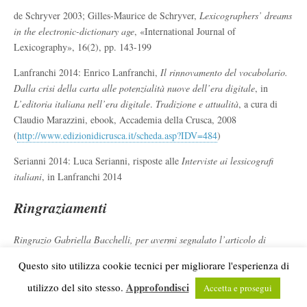
de Schryver 2003; Gilles-Maurice de Schryver,
Lexicographers’ dreams
in the electronic-dictionary age
, «International Journal of
Lexicography», 16(2), pp. 143-199
Lanfranchi 2014: Enrico Lanfranchi,
Il rinnovamento del vocabolario.
Dalla crisi della carta alle potenzialità nuove dell’era digitale
, in
L’editoria italiana nell’era digitale
.
Tradizione e attualità
, a cura di
Claudio Marazzini, ebook, Accademia della Crusca, 2008
(
http://www.edizionidicrusca.it/scheda.asp?IDV=484
)
Serianni 2014: Luca Serianni, risposte alle
Interviste ai lessicografi
italiani
, in Lanfranchi 2014
Ringraziamenti
Ringrazio Gabriella Bacchelli, per avermi segnalato l’articolo di
Enrico Lanfranchi e per altri spunti che mi hanno aiutato nella stesura
Questo sito utilizza cookie tecnici per migliorare l'esperienza di
di questo articolo, e Giulia Iannuzzi per avermi fatto conoscere alcune
Approfondisci
utilizzo del sito stesso.
delle risorse qui illustrate.
Accetta e prosegui