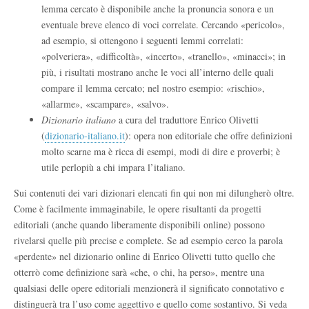
lemma cercato è disponibile anche la pronuncia sonora e un
eventuale breve elenco di voci correlate. Cercando «pericolo»,
ad esempio, si ottengono i seguenti lemmi correlati:
«polveriera», «difficoltà», «incerto», «tranello», «minacci»; in
più, i risultati mostrano anche le voci all’interno delle quali
compare il lemma cercato; nel nostro esempio: «rischio»,
«allarme», «scampare», «salvo».
Dizionario italiano
a cura del traduttore Enrico Olivetti
(
dizionario-italiano.it
): opera non editoriale che offre definizioni
molto scarne ma è ricca di esempi, modi di dire e proverbi; è
utile perlopiù a chi impara l’italiano.
Sui contenuti dei vari dizionari elencati fin qui non mi dilungherò oltre.
Come è facilmente immaginabile, le opere risultanti da progetti
editoriali (anche quando liberamente disponibili online) possono
rivelarsi quelle più precise e complete. Se ad esempio cerco la parola
«perdente» nel dizionario online di Enrico Olivetti tutto quello che
otterrò come definizione sarà «che, o chi, ha perso», mentre una
qualsiasi delle opere editoriali menzionerà il significato connotativo e
distinguerà tra l’uso come aggettivo e quello come sostantivo. Si veda