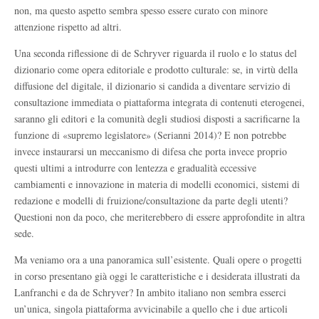
non, ma questo aspetto sembra spesso essere curato con minore
attenzione rispetto ad altri.
Una seconda riflessione di de Schryver riguarda il ruolo e lo status del
dizionario come opera editoriale e prodotto culturale: se, in virtù della
diffusione del digitale, il dizionario si candida a diventare servizio di
consultazione immediata o piattaforma integrata di contenuti eterogenei,
saranno gli editori e la comunità degli studiosi disposti a sacrificarne la
funzione di «supremo legislatore» (Serianni 2014)? E non potrebbe
invece instaurarsi un meccanismo di difesa che porta invece proprio
questi ultimi a introdurre con lentezza e gradualità eccessive
cambiamenti e innovazione in materia di modelli economici, sistemi di
redazione e modelli di fruizione/consultazione da parte degli utenti?
Questioni non da poco, che meriterebbero di essere approfondite in altra
sede.
Ma veniamo ora a una panoramica sull’esistente. Quali opere o progetti
in corso presentano già oggi le caratteristiche e i desiderata illustrati da
Lanfranchi e da de Schryver? In ambito italiano non sembra esserci
un’unica, singola piattaforma avvicinabile a quello che i due articoli