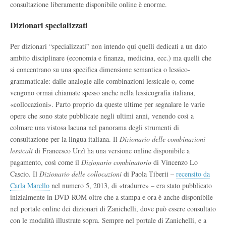
consultazione liberamente disponibile online è enorme.
Dizionari specializzati
Per dizionari “specializzati” non intendo qui quelli dedicati a un dato
ambito disciplinare (economia e finanza, medicina, ecc.) ma quelli che
si concentrano su una specifica dimensione semantica o lessico-
grammaticale: dalle analogie alle combinazioni lessicale o, come
vengono ormai chiamate spesso anche nella lessicografia italiana,
«collocazioni». Parto proprio da queste ultime per segnalare le varie
opere che sono state pubblicate negli ultimi anni, venendo così a
colmare una vistosa lacuna nel panorama degli strumenti di
consultazione per la lingua italiana. Il
Dizionario delle combinazioni
lessicali
di Francesco Urzì ha una versione online disponibile a
pagamento, così come il
Dizionario combinatorio
di Vincenzo Lo
Cascio. Il
Dizionario delle collocazioni
di Paola Tiberii –
recensito da
Carla Marello
nel numero 5, 2013, di «tradurre» – era stato pubblicato
inizialmente in DVD-ROM oltre che a stampa e ora è anche disponibile
nel portale online dei dizionari di Zanichelli, dove può essere consultato
con le modalità illustrate sopra. Sempre nel portale di Zanichelli, e a