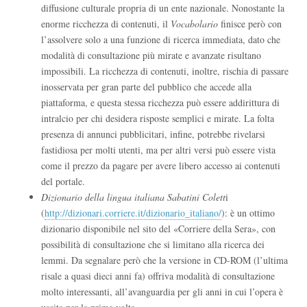
diffusione culturale propria di un ente nazionale. Nonostante la
enorme ricchezza di contenuti, il
Vocabolario
finisce però con
l’assolvere solo a una funzione di ricerca immediata, dato che
modalità di consultazione più mirate e avanzate risultano
impossibili. La ricchezza di contenuti, inoltre, rischia di passare
inosservata per gran parte del pubblico che accede alla
piattaforma, e questa stessa ricchezza può essere addirittura di
intralcio per chi desidera risposte semplici e mirate. La folta
presenza di annunci pubblicitari, infine, potrebbe rivelarsi
fastidiosa per molti utenti, ma per altri versi può essere vista
come il prezzo da pagare per avere libero accesso ai contenuti
del portale.
Dizionario della lingua italiana Sabatini Colett
i
(
http://dizionari.corriere.it/dizionario_italiano/
): è un ottimo
dizionario disponibile nel sito del «Corriere della Sera», con
possibilità di consultazione che si limitano alla ricerca dei
lemmi. Da segnalare però che la versione in CD-ROM (l’ultima
risale a quasi dieci anni fa) offriva modalità di consultazione
molto interessanti, all’avanguardia per gli anni in cui l’opera è