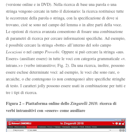
(versione online e in DVD). Nella ricerca di base una parola o una
stringa vengono cercate in tutto il dizionario: la ricerca restituisce tutte
le occorrenze della parola o stringa, con la specificazione di dove si
trovano, cioè se sono nel campo del lemma o in altre parti della voce.
Le opzioni di ricerca avanzata consentono di fissare una combinazione
di parametri di ricerca per cercare informazioni specifiche. Ad esempio,
è possibile cercare la stringa «botte» all’interno del solo campo
Locuzioni
o nel campo
Proverbi
. Oppure si può cercare la stringa «aus.
Essere» (ausiliare essere) in tutte le voci con categoria grammaticale «v.
intrans.>> (verbo intransitivo; Fig. 2). Da una ricerca, inoltre, possono
essere escluse determinate voci: ad esempio, le voci che sono rare, o
arcaiche, o che contengono (o non contengono) altre specifiche stringhe
di testo. I caratteri jolly possono essere usati in combinazione per tutti e
tre i tipi di ricerca.
Figura 2 – Piattaforma online dello
: ricerca di
Zingarelli 2018
verbi intransitivi con «essere» come ausiliare