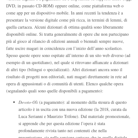
DVD, in passato CD-ROM) oppure online, come piattaforma web o
come app per un dispositivo mobile. In anni recenti la tendenza è a
presentare la versione digitale come più ricca, in termini di lemmi, di
quella cartacea. Alcuni dizionari di ottima qualità sono liberamente
disponibili online. Si tratta generalmente di opere che non partecipano
più al gioco al rilancio di edizioni annuali o biennali sempre nuove,
fatte uscire magari in coincidenza con l’inizio dell’anno scolastico.
Spesso queste opere sono ospitate all’interno di un sito web diverso (ad
esempio di un quotidiano), nel quale si ritrovano affiancate a dizionari
di altri tipo (bilingui o specializzati). Altri dizionari ancora sono il
risultato di progetti non editoriali, nati magari direttamente in rete ad
opera di appassionati o di comunità di utenti. Elenco qualche opera
(segnalando quali sono quelle disponibili a pagamento):
Devoto-Oli
(a pagamento): al momento della stesura di questo
articolo è in uscita con una nuova edizione (la 2018, curata da
Luca Serianni e Maurizio Trifone). Dal materiale promozionale,
si apprende che per questa edizione l’opera è stata
profondamente rivista tanto nei contenuti che nella
presentazione, sia nella versione cartacea che in quella digitale