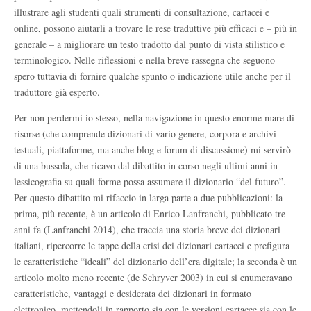
illustrare agli studenti quali strumenti di consultazione, cartacei e
online, possono aiutarli a trovare le rese traduttive più efficaci e – più in
generale – a migliorare un testo tradotto dal punto di vista stilistico e
terminologico. Nelle riflessioni e nella breve rassegna che seguono
spero tuttavia di fornire qualche spunto o indicazione utile anche per il
traduttore già esperto.
Per non perdermi io stesso, nella navigazione in questo enorme mare di
risorse (che comprende dizionari di vario genere, corpora e archivi
testuali, piattaforme, ma anche blog e forum di discussione) mi servirò
di una bussola, che ricavo dal dibattito in corso negli ultimi anni in
lessicografia su quali forme possa assumere il dizionario “del futuro”.
Per questo dibattito mi rifaccio in larga parte a due pubblicazioni: la
prima, più recente, è un articolo di Enrico Lanfranchi, pubblicato tre
anni fa (Lanfranchi 2014), che traccia una storia breve dei dizionari
italiani, ripercorre le tappe della crisi dei dizionari cartacei e prefigura
le caratteristiche “ideali” del dizionario dell’era digitale; la seconda è un
articolo molto meno recente (de Schryver 2003) in cui si enumeravano
caratteristiche, vantaggi e desiderata dei dizionari in formato
elettronico, mettendoli in rapporto sia con le versioni cartacee sia con le