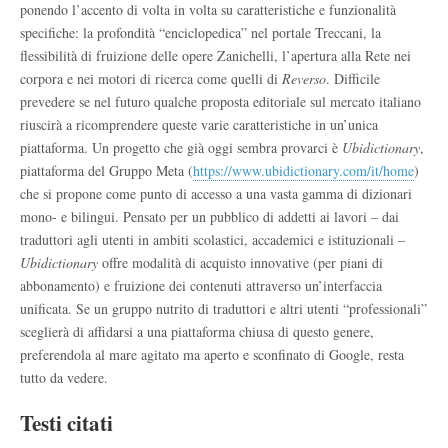
ponendo l’accento di volta in volta su caratteristiche e funzionalità
specifiche: la profondità “enciclopedica” nel portale Treccani, la
flessibilità di fruizione delle opere Zanichelli, l’apertura alla Rete nei
corpora e nei motori di ricerca come quelli di
Reverso
. Difficile
prevedere se nel futuro qualche proposta editoriale sul mercato italiano
riuscirà a ricomprendere queste varie caratteristiche in un’unica
piattaforma. Un progetto che già oggi sembra provarci è
Ubidictionary
,
piattaforma del Gruppo Meta (
https://www.ubidictionary.com/it/home
)
che si propone come punto di accesso a una vasta gamma di dizionari
mono- e bilingui. Pensato per un pubblico di addetti ai lavori – dai
traduttori agli utenti in ambiti scolastici, accademici e istituzionali –
Ubidictionary
offre modalità di acquisto innovative (per piani di
abbonamento) e fruizione dei contenuti attraverso un’interfaccia
unificata. Se un gruppo nutrito di traduttori e altri utenti “professionali”
sceglierà di affidarsi a una piattaforma chiusa di questo genere,
preferendola al mare agitato ma aperto e sconfinato di Google, resta
tutto da vedere.
Testi citati