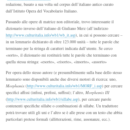
redazione, basato a sua volta sul corpus dell’italiano antico curato
dall’Istituto Opera del Vocabolario Italiano.
Passando alle opere di matrice non editoriale, trovo interessante il
dizionario inverso dell’italiano di Giuliano Merz (all’indirizzo
http://www.culturitalia.info/wb1/wb_it.asp
), in cui si possono cercare –
in un lemmario dichiarato di oltre 123.000 unità – tutte le parole che
terminano per la stringa di caratteri indicata dall’utente. Se cerco
«sorto», il dizionario mi restituirà tutte le parole che terminano con
quella stessa stringa: «esorto», «risorto», «insorto», «assorto»
Per opera dello stesso autore (e presumibilmente sulla base dello stesso
lemmario sono disponibili anche due diversi motori di ricerca: uno,
Morphemix
(
http://www.culturitalia.info/wb1/MORF_i.asp
) per cercare
specifici affissi (infissi, prefissi, suffissi); l’altro,
Morphemix III
(
http://www.culturitalia.info/wb1/sillabe.asp
), per cercare parole
contenenti specifiche sillabe o combinazioni di sillabe. Un traduttore
potrà trovare utili gli uni e l’altro se è alle prese con un testo che abbia
particolari pretese formali (allitterazioni, rime, assonanze, ecc.).