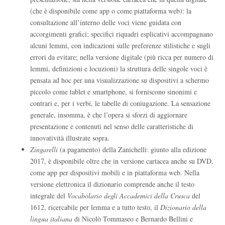
(che è disponibile come app o come piattaforma web): la
consultazione all’interno delle voci viene guidata con
accorgimenti grafici; specifici riquadri esplicativi accompagnano
alcuni lemmi, con indicazioni sulle preferenze stilistiche e sugli
errori da evitare; nella versione digitale (più ricca per numero di
lemmi, definizioni e locuzioni) la struttura delle singole voci è
pensata ad hoc per una visualizzazione su dispositivi a schermo
piccolo come tablet e smartphone, si forniscono sinonimi e
contrari e, per i verbi, le tabelle di coniugazione. La sensazione
generale, insomma, è che l’opera si sforzi di aggiornare
presentazione e contenuti nel senso delle caratteristiche di
innovatività illustrate sopra.
Zingarelli
(a pagamento) della Zanichelli: giunto alla edizione
2017, è disponibile oltre che in versione cartacea anche su DVD,
come app per dispositivi mobili e in piattaforma web. Nella
versione elettronica il dizionario comprende anche il testo
integrale del
Vocabolario degli Accademici della Crusca
del
1612, ricercabile per lemma e a tutto testo, il
Dizionario della
lingua italiana
di Nicolò Tommaseo e Bernardo Bellini e