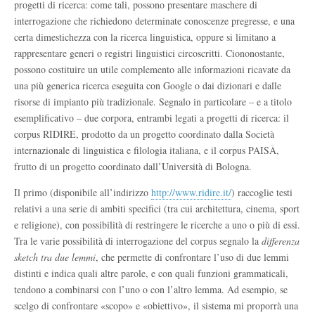
progetti di ricerca: come tali, possono presentare maschere di
interrogazione che richiedono determinate conoscenze pregresse, e una
certa dimestichezza con la ricerca linguistica, oppure si limitano a
rappresentare generi o registri linguistici circoscritti. Ciononostante,
possono costituire un utile complemento alle informazioni ricavate da
una più generica ricerca eseguita con Google o dai dizionari e dalle
risorse di impianto più tradizionale. Segnalo in particolare – e a titolo
esemplificativo – due corpora, entrambi legati a progetti di ricerca: il
corpus RIDIRE, prodotto da un progetto coordinato dalla Società
internazionale di linguistica e filologia italiana, e il corpus PAISÀ,
frutto di un progetto coordinato dall’Università di Bologna.
Il primo (disponibile all’indirizzo
http://www.ridire.it/
) raccoglie testi
relativi a una serie di ambiti specifici (tra cui architettura, cinema, sport
e religione), con possibilità di restringere le ricerche a uno o più di essi.
Tra le varie possibilità di interrogazione del corpus segnalo la
differenza
sketch tra due lemmi
, che permette di confrontare l’uso di due lemmi
distinti e indica quali altre parole, e con quali funzioni grammaticali,
tendono a combinarsi con l’uno o con l’altro lemma. Ad esempio, se
scelgo di confrontare «scopo» e «obiettivo», il sistema mi proporrà una