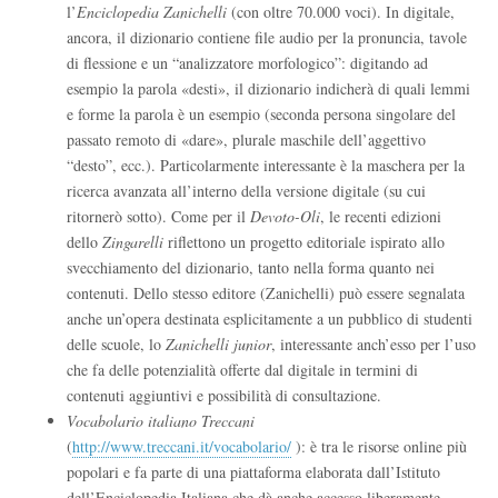
l’
Enciclopedia Zanichelli
(con oltre 70.000 voci). In digitale,
ancora, il dizionario contiene file audio per la pronuncia, tavole
di flessione e un “analizzatore morfologico”: digitando ad
esempio la parola «desti», il dizionario indicherà di quali lemmi
e forme la parola è un esempio (seconda persona singolare del
passato remoto di «dare», plurale maschile dell’aggettivo
“desto”, ecc.). Particolarmente interessante è la maschera per la
ricerca avanzata all’interno della versione digitale (su cui
ritornerò sotto). Come per il
Devoto-Oli
, le recenti edizioni
dello
Zingarelli
riflettono un progetto editoriale ispirato allo
svecchiamento del dizionario, tanto nella forma quanto nei
contenuti. Dello stesso editore (Zanichelli) può essere segnalata
anche un’opera destinata esplicitamente a un pubblico di studenti
delle scuole, lo
Zanichelli junior
, interessante anch’esso per l’uso
che fa delle potenzialità offerte dal digitale in termini di
contenuti aggiuntivi e possibilità di consultazione.
Vocabolario italiano
Treccani
(
http://www.treccani.it/vocabolario/
): è tra le risorse online più
popolari e fa parte di una piattaforma elaborata dall’Istituto
dell’Enciclopedia Italiana che dà anche accesso liberamente