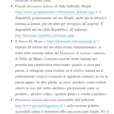
uscita per la prima volta.
Grande dizionario italiano
di Aldo Gabrielli, Hoepli
(
http://www.grandidizionari.it/Dizionario_Italiano.aspx
): è
disponibile gratuitamente sul sito Hoepli; anche qui la ricerca è
limitata ai lemmi, più che altro per invogliare all’acquisto. E’
disponibile nel sito della Repubblica, all’indirizzo
http://dizionari.repubblica.it/italiano.php
.
Il
Nuovo De Mauro
(
https://dizionario.internazionale.it/
):
ospitato all’interno del sito della rivista «Internazionale», si
tratta della versione online del
Dizionario di italiano compatto
di Tullio de Mauro. Consente ricerche molto limitate ma
presenta una caratteristica interessante: quando si cerca una
parola, si ottengono come risultati sia il relativo lemma sia le
polirematiche (ossia le locuzioni di significato unitario) in cui la
parola appare. In altre parole, se cerco «perdere» come risultati
otterrò la voce del verbo «perdere» più locuzioni come «a
perdere», «perdere colpi», «perdere punti» e «vuoto a perdere».
Dizionario italiano Garzanti
(accessibile dall’indirizzo
http://www.garzantilinguistica.it/
): nella versione gratuita
accessibile online il dizionario offre una ricerca per lemmi. Per il