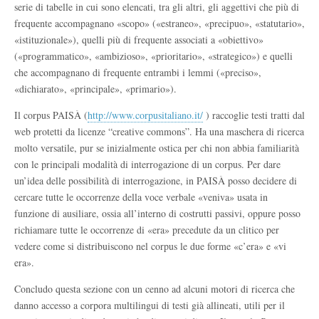
serie di tabelle in cui sono elencati, tra gli altri, gli aggettivi che più di
frequente accompagnano «scopo» («estraneo», «precipuo», «statutario»,
«istituzionale»), quelli più di frequente associati a «obiettivo»
(«programmatico», «ambizioso», «prioritario», «strategico») e quelli
che accompagnano di frequente entrambi i lemmi («preciso»,
«dichiarato», «principale», «primario»).
Il corpus PAISÀ (
http://www.corpusitaliano.it/
) raccoglie testi tratti dal
web protetti da licenze “creative commons”. Ha una maschera di ricerca
molto versatile, pur se inizialmente ostica per chi non abbia familiarità
con le principali modalità di interrogazione di un corpus. Per dare
un’idea delle possibilità di interrogazione, in PAISÀ posso decidere di
cercare tutte le occorrenze della voce verbale «veniva» usata in
funzione di ausiliare, ossia all’interno di costrutti passivi, oppure posso
richiamare tutte le occorrenze di «era» precedute da un clitico per
vedere come si distribuiscono nel corpus le due forme «c’era» e «vi
era».
Concludo questa sezione con un cenno ad alcuni motori di ricerca che
danno accesso a corpora multilingui di testi già allineati, utili per il