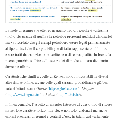
La mole di esempi che ottengo in questo tipo di ricerche è vastissima
(molto più grande di quella che potrebbe propormi qualsiasi dizionario)
ma va ricordato che gli esempi potrebbero essere legati primariamente
al tipo di testi che il corpus bilingue di fatto rappresenta o, al limite,
essere tratti da traduzioni non verificate o di scarsa qualità. In breve, la
ricerca potrebbe soffrire dell’assenza dei filtri che un buon dizionario
dovrebbe offrire.
Caratteristiche simili a quelle di
Reverso
sono rintracciabili in diversi
altre risorse online, alcune delle quali saranno probabilmente già ben
note ai lettori, come
Glosbe
(
https://glosbe.com/
),
Linguee
(
http://www.linguee.it/
) e
Bab.la
(
http://it.bab.la/
).
In linea generale, l’aspetto di maggior interesse di questo tipo di risorse
sta nel loro carattere ibrido: non più, o non solo, dizionari ma anche
enormi prontuari di esempi e contesti d’uso, in taluni casi variamente