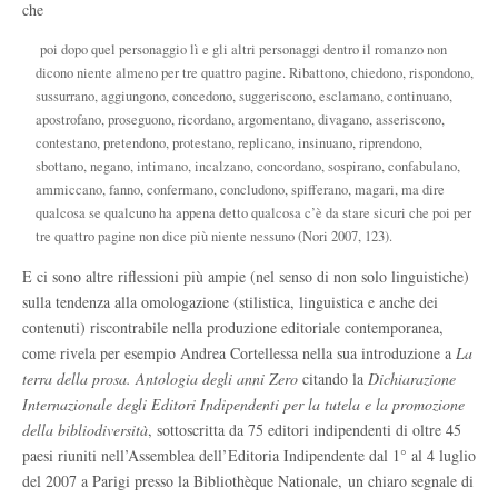
che
poi dopo quel personaggio lì e gli altri personaggi dentro il romanzo non
dicono niente almeno per tre quattro pagine. Ribattono, chiedono, rispondono,
sussurrano, aggiungono, concedono, suggeriscono, esclamano, continuano,
apostrofano, proseguono, ricordano, argomentano, divagano, asseriscono,
contestano, pretendono, protestano, replicano, insinuano, riprendono,
sbottano, negano, intimano, incalzano, concordano, sospirano, confabulano,
ammiccano, fanno, confermano, concludono, spifferano, magari, ma dire
qualcosa se qualcuno ha appena detto qualcosa c’è da stare sicuri che poi per
tre quattro pagine non dice più niente nessuno (Nori 2007, 123).
E ci sono altre riflessioni più ampie (nel senso di non solo linguistiche)
sulla tendenza alla omologazione (stilistica, linguistica e anche dei
contenuti) riscontrabile nella produzione editoriale contemporanea,
come rivela per esempio Andrea Cortellessa nella sua introduzione a
La
terra della prosa. Antologia degli anni Zero
citando la
Dichiarazione
Internazionale degli Editori Indipendenti per la tutela e la promozione
della bibliodiversità
, sottoscritta da 75 editori indipendenti di oltre 45
paesi riuniti nell’Assemblea dell’Editoria Indipendente dal 1° al 4 luglio
del 2007 a Parigi presso la Bibliothèque Nationale, un chiaro segnale di