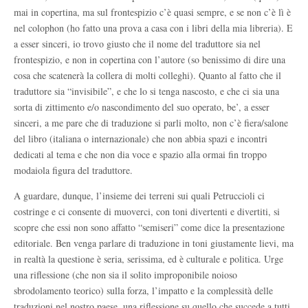
mai in copertina, ma sul frontespizio c’è quasi sempre, e se non c’è lì è
nel colophon (ho fatto una prova a casa con i libri della mia libreria). E
a esser sinceri, io trovo giusto che il nome del traduttore sia nel
frontespizio, e non in copertina con l’autore (so benissimo di dire una
cosa che scatenerà la collera di molti colleghi). Quanto al fatto che il
traduttore sia “invisibile”, e che lo si tenga nascosto, e che ci sia una
sorta di zittimento e/o nascondimento del suo operato, be’, a esser
sinceri, a me pare che di traduzione si parli molto, non c’è fiera/salone
del libro (italiana o internazionale) che non abbia spazi e incontri
dedicati al tema e che non dia voce e spazio alla ormai fin troppo
modaiola figura del traduttore.
A guardare, dunque, l’insieme dei terreni sui quali Petruccioli ci
costringe e ci consente di muoverci, con toni divertenti e divertiti, si
scopre che essi non sono affatto “semiseri” come dice la presentazione
editoriale. Ben venga parlare di traduzione in toni giustamente lievi, ma
in realtà la questione è seria, serissima, ed è culturale e politica. Urge
una riflessione (che non sia il solito improponibile noioso
sbrodolamento teorico) sulla forza, l’impatto e la complessità delle
traduzioni nel nostro paese, una riflessione su quello che succede a tutti