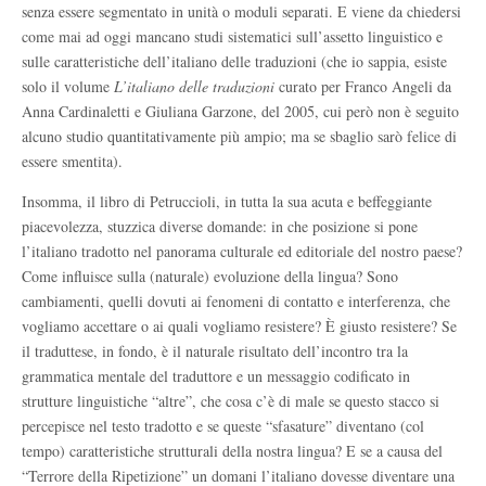
senza essere segmentato in unità o moduli separati. E viene da chiedersi
come mai ad oggi mancano studi sistematici sull’assetto linguistico e
sulle caratteristiche dell’italiano delle traduzioni (che io sappia, esiste
solo il volume
L’italiano delle traduzioni
curato per Franco Angeli da
Anna Cardinaletti e Giuliana Garzone, del 2005, cui però non è seguito
alcuno studio quantitativamente più ampio; ma se sbaglio sarò felice di
essere smentita).
Insomma, il libro di Petruccioli, in tutta la sua acuta e beffeggiante
piacevolezza, stuzzica diverse domande: in che posizione si pone
l’italiano tradotto nel panorama culturale ed editoriale del nostro paese?
Come influisce sulla (naturale) evoluzione della lingua? Sono
cambiamenti, quelli dovuti ai fenomeni di contatto e interferenza, che
vogliamo accettare o ai quali vogliamo resistere? È giusto resistere? Se
il traduttese, in fondo, è il naturale risultato dell’incontro tra la
grammatica mentale del traduttore e un messaggio codificato in
strutture linguistiche “altre”, che cosa c’è di male se questo stacco si
percepisce nel testo tradotto e se queste “sfasature” diventano (col
tempo) caratteristiche strutturali della nostra lingua? E se a causa del
“Terrore della Ripetizione” un domani l’italiano dovesse diventare una