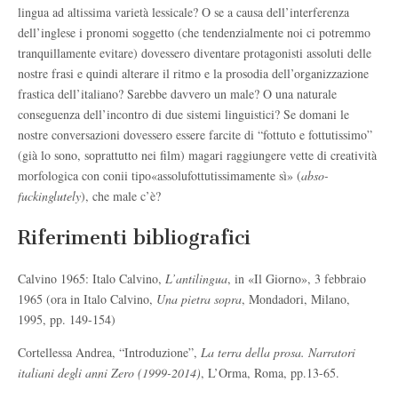
lingua ad altissima varietà lessicale? O se a causa dell’interferenza
dell’inglese i pronomi soggetto (che tendenzialmente noi ci potremmo
tranquillamente evitare) dovessero diventare protagonisti assoluti delle
nostre frasi e quindi alterare il ritmo e la prosodia dell’organizzazione
frastica dell’italiano? Sarebbe davvero un male? O una naturale
conseguenza dell’incontro di due sistemi linguistici? Se domani le
nostre conversazioni dovessero essere farcite di “fottuto e fottutissimo”
(già lo sono, soprattutto nei film) magari raggiungere vette di creatività
morfologica con conii tipo«assolufottutissimamente sì» (
abso-
fuckinglutely
), che male c’è?
Riferimenti bibliografici
Calvino 1965: Italo Calvino,
L’antilingua
, in «Il Giorno», 3 febbraio
1965 (ora in Italo Calvino,
Una pietra sopra
, Mondadori, Milano,
1995, pp. 149-154)
Cortellessa Andrea, “Introduzione”,
La terra della prosa. Narratori
italiani degli anni Zero (1999-2014)
, L’Orma, Roma, pp.13-65.