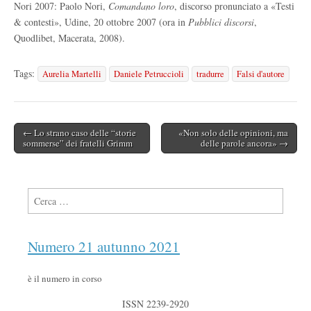
Nori 2007: Paolo Nori,
Comandano loro
, discorso pronunciato a «Testi
& contesti», Udine, 20 ottobre 2007 (ora in
Pubblici discorsi
,
Quodlibet, Macerata, 2008).
Tags:
Aurelia Martelli
Daniele Petruccioli
tradurre
Falsi d'autore
← Lo strano caso delle “storie
«Non solo delle opinioni, ma
Post navigation
sommerse” dei fratelli Grimm
delle parole ancora» →
Ricerca per:
Numero 21 autunno 2021
è il numero in corso
ISSN 2239-2920