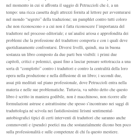
nel momento in cui si affronta il saggio di Petruccioli che è, a un
tempo: una ricca cassetta degli attrezzi fornita al lettore per avventurarsi
nel mondo “segreto” della traduzione; un pamphlet contro tutti coloro
che non riconoscono o a cui non è fatta riconoscere l’importanza del
traduttore nel processo editoriale; e un’analisi ariosa e approfondita dei
problemi che la professione del traduttore comporta e con i quali deve
quotidianamente confrontarsi. Diversi livelli, quindi, ma in buona
sostanza un libro composto da due parti ben visibili: i primi due
capitoli, critici e polemici, quasi fino a lasciar pensare sottotraccia a una
sorta di “complotto” contro i traduttori e contro la centralità della loro
opera nella produzione e nella diffusione di un libro; i secondi due,
assai più meditati sul piano professionale, dove Petruccioli entra nella
materia e nelle sue problematiche. Tuttavia, va subito detto che questo
libro è scritto in maniera godibile, non è macchinoso, non ricorre alle
formulazioni astruse e astrattissime che spesso s’incontrano nei saggi di
traduttologia né scivola nei fastidiosissimi lirismi sentimental-
autobiografici tipici di certi interventi di traduttori che saranno anche
commoventi e (pseudo) poetici ma che sostanzialmente dicono ben poco
sulla professionalità e sulle competenze di chi fa questo mestiere.