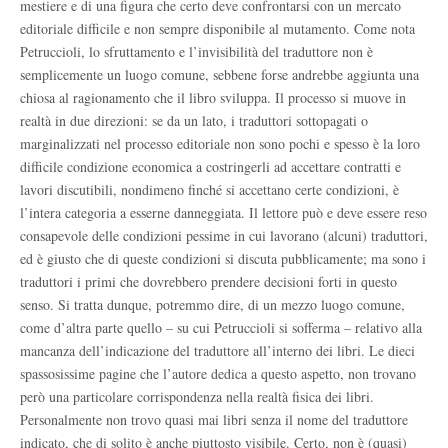
mestiere e di una figura che certo deve confrontarsi con un mercato
editoriale difficile e non sempre disponibile al mutamento. Come nota
Petruccioli, lo sfruttamento e l’invisibilità del traduttore non è
semplicemente un luogo comune, sebbene forse andrebbe aggiunta una
chiosa al ragionamento che il libro sviluppa. Il processo si muove in
realtà in due direzioni: se da un lato, i traduttori sottopagati o
marginalizzati nel processo editoriale non sono pochi e spesso è la loro
difficile condizione economica a costringerli ad accettare contratti e
lavori discutibili, nondimeno finché si accettano certe condizioni, è
l’intera categoria a esserne danneggiata. Il lettore può e deve essere reso
consapevole delle condizioni pessime in cui lavorano (alcuni) traduttori,
ed è giusto che di queste condizioni si discuta pubblicamente; ma sono i
traduttori i primi che dovrebbero prendere decisioni forti in questo
senso. Si tratta dunque, potremmo dire, di un mezzo luogo comune,
come d’altra parte quello – su cui Petruccioli si sofferma – relativo alla
mancanza dell’indicazione del traduttore all’interno dei libri. Le dieci
spassosissime pagine che l’autore dedica a questo aspetto, non trovano
però una particolare corrispondenza nella realtà fisica dei libri.
Personalmente non trovo quasi mai libri senza il nome del traduttore
indicato, che di solito è anche piuttosto visibile. Certo, non è (quasi)