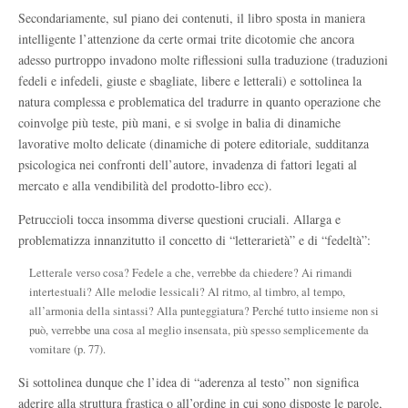
Secondariamente, sul piano dei contenuti, il libro sposta in maniera
intelligente l’attenzione da certe ormai trite dicotomie che ancora
adesso purtroppo invadono molte riflessioni sulla traduzione (traduzioni
fedeli e infedeli, giuste e sbagliate, libere e letterali) e sottolinea la
natura complessa e problematica del tradurre in quanto operazione che
coinvolge più teste, più mani, e si svolge in balia di dinamiche
lavorative molto delicate (dinamiche di potere editoriale, sudditanza
psicologica nei confronti dell’autore, invadenza di fattori legati al
mercato e alla vendibilità del prodotto-libro ecc).
Petruccioli tocca insomma diverse questioni cruciali. Allarga e
problematizza innanzitutto il concetto di “letterarietà” e di “fedeltà”:
Letterale verso cosa? Fedele a che, verrebbe da chiedere? Ai rimandi
intertestuali? Alle melodie lessicali? Al ritmo, al timbro, al tempo,
all’armonia della sintassi? Alla punteggiatura? Perché tutto insieme non si
può, verrebbe una cosa al meglio insensata, più spesso semplicemente da
vomitare (p. 77).
Si sottolinea dunque che l’idea di “aderenza al testo” non significa
aderire alla struttura frastica o all’ordine in cui sono disposte le parole,