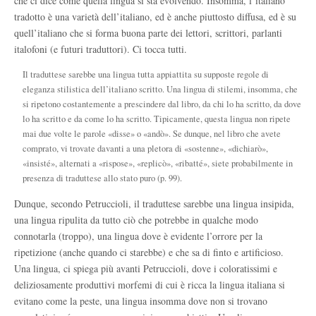
che ci dice come quella lingua si sta evolvendo. Insomma, l’italiano
tradotto è una varietà dell’italiano, ed è anche piuttosto diffusa, ed è su
quell’italiano che si forma buona parte dei lettori, scrittori, parlanti
italofoni (e futuri traduttori). Ci tocca tutti.
Il traduttese sarebbe una lingua tutta appiattita su supposte regole di
eleganza stilistica dell’italiano scritto. Una lingua di stilemi, insomma, che
si ripetono costantemente a prescindere dal libro, da chi lo ha scritto, da dove
lo ha scritto e da come lo ha scritto. Tipicamente, questa lingua non ripete
mai due volte le parole «disse» o «andò». Se dunque, nel libro che avete
comprato, vi trovate davanti a una pletora di «sostenne», «dichiarò»,
«insisté», alternati a «rispose», «replicò», «ribatté», siete probabilmente in
presenza di traduttese allo stato puro (p. 99).
Dunque, secondo Petruccioli, il traduttese sarebbe una lingua insipida,
una lingua ripulita da tutto ciò che potrebbe in qualche modo
connotarla (troppo), una lingua dove è evidente l’orrore per la
ripetizione (anche quando ci starebbe) e che sa di finto e artificioso.
Una lingua, ci spiega più avanti Petruccioli, dove i coloratissimi e
deliziosamente produttivi morfemi di cui è ricca la lingua italiana si
evitano come la peste, una lingua insomma dove non si trovano