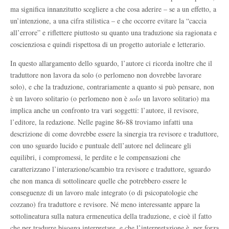
ma significa innanzitutto scegliere a che cosa aderire – se a un effetto, a
un’intenzione, a una cifra stilistica – e che occorre evitare la “caccia
all’errore” e riflettere piuttosto su quanto una traduzione sia ragionata e
coscienziosa e quindi rispettosa di un progetto autoriale e letterario.
In questo allargamento dello sguardo, l’autore ci ricorda inoltre che il
traduttore non lavora da solo (o perlomeno non dovrebbe lavorare
solo), e che la traduzione, contrariamente a quanto si può pensare, non
è un lavoro solitario (o perlomeno non è
solo
un lavoro solitario) ma
implica anche un confronto tra vari soggetti: l’autore, il revisore,
l’editore, la redazione. Nelle pagine 86-88 troviamo infatti una
descrizione di come dovrebbe essere la sinergia tra revisore e traduttore,
con uno sguardo lucido e puntuale dell’autore nel delineare gli
equilibri, i compromessi, le perdite e le compensazioni che
caratterizzano l’interazione/scambio tra revisore e traduttore, sguardo
che non manca di sottolineare quelle che potrebbero essere le
conseguenze di un lavoro male integrato (o di psicopatologie che
cozzano) fra traduttore e revisore. Né meno interessante appare la
sottolineatura sulla natura ermeneutica della traduzione, e cioè il fatto
che per tradurre bisogna interpretare, e che l’interpretazione è, per forza