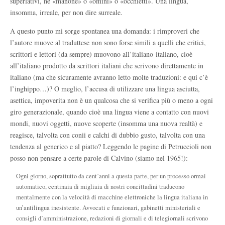
superlativi, né «manone» o «omini» o «occhietti». Una lingua,
insomma, irreale, per non dire surreale.
A questo punto mi sorge spontanea una domanda: i rimproveri che
l’autore muove al traduttese non sono forse simili a quelli che critici,
scrittori e lettori (da sempre) muovono all’italiano-italiano, cioè
all’italiano prodotto da scrittori italiani che scrivono direttamente in
italiano (ma che sicuramente avranno letto molte traduzioni: e qui c’è
l’inghippo…)? O meglio, l’accusa di utilizzare una lingua asciutta,
asettica, impoverita non è un qualcosa che si verifica più o meno a ogni
giro generazionale, quando cioè una lingua viene a contatto con nuovi
mondi, nuovi oggetti, nuove scoperte (insomma una nuova realtà) e
reagisce, talvolta con conii e calchi di dubbio gusto, talvolta con una
tendenza al generico e al piatto? Leggendo le pagine di Petruccioli non
posso non pensare a certe parole di Calvino (siamo nel 1965!):
Ogni giorno, soprattutto da cent’anni a questa parte, per un processo ormai
automatico, centinaia di migliaia di nostri concittadini traducono
mentalmente con la velocità di macchine elettroniche la lingua italiana in
un’antilingua inesistente. Avvocati e funzionari, gabinetti ministeriali e
consigli d’amministrazione, redazioni di giornali e di telegiornali scrivono