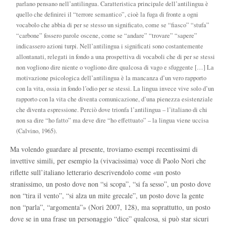
parlano pensano nell’antilingua. Caratteristica principale dell’antilingua è
quello che definirei il “terrore semantico”, cioè la fuga di fronte a ogni
vocabolo che abbia di per se stesso un significato, come se “fiasco” “stufa”
“carbone” fossero parole oscene, come se “andare” “trovare” “sapere”
indicassero azioni turpi. Nell’antilingua i significati sono costantemente
allontanati, relegati in fondo a una prospettiva di vocaboli che di per se stessi
non vogliono dire niente o vogliono dire qualcosa di vago e sfuggente […] La
motivazione psicologica dell’antilingua è la mancanza d’un vero rapporto
con la vita, ossia in fondo l’odio per se stessi. La lingua invece vive solo d’un
rapporto con la vita che diventa comunicazione, d’una pienezza esistenziale
che diventa espressione. Perciò dove trionfa l’antilingua – l’italiano di chi
non sa dire “ho fatto” ma deve dire “ho effettuato” – la lingua viene uccisa
(Calvino, 1965).
Ma volendo guardare al presente, troviamo esempi recentissimi di
invettive simili, per esempio la (vivacissima) voce di Paolo Nori che
riflette sull’italiano letterario descrivendolo come «un posto
stranissimo, un posto dove non “si scopa”, “si fa sesso”, un posto dove
non “tira il vento”, “si alza un mite grecale”, un posto dove la gente
non “parla”, “argomenta”» (Nori 2007, 128), ma soprattutto, un posto
dove se in una frase un personaggio “dice” qualcosa, si può star sicuri