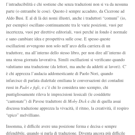
l’intraducibilità e chi sostiene che senza traduzioni non si va da nessuna
parte (o entrambe le cose). Questo è sempre accaduto, da Cicerone ad
Aldo Busi. E al di là dei nomi illustri, anche i traduttori “comuni” (io,
per esempio) oscillano continuamente tra le varie posizioni, vuoi per
incertezza, vuoi per direttive editoriali, vuoi perché in fondo è normale
e sano cambiare idea e prospettiva sulle cose. E spesso queste
oscillazioni avvengono non solo nell’arco della carriera di un
traduttore, ma all’interno dello stesso libro, per non dire all’interno di
una stessa giornata lavorativa. Simili oscillazioni si verificano quando
valutiamo una traduzione (da lettori, ma anche da addetti ai lavori). C’
è chi apprezza l’audacia addomesticante di Paolo Nori, quando
infarcisce di parlata dialettale emiliana le conversazioni dei contadini
russi in
Padri e figli
, e c’è chi lo considera uno scempio, chi
puntigliosamente rileva le imprecisioni lessicali (le cosiddette
“cantonate”) di Pavese traduttore di
Moby Dick
e chi di quella assai
discussa traduzione apprezza la vivacità, il ritmo, la creatività, il respiro
“epico” melvilliano.
Insomma, è difficile avere una posizione ferma e decisa e sempre
difendibile, quando si parla di traduzione. Diventa ancora più difficile