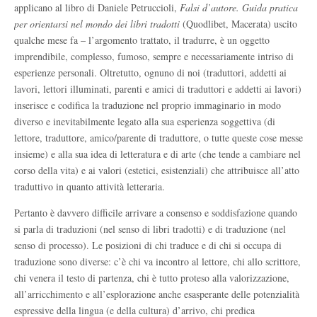
applicano al libro di Daniele Petruccioli,
Falsi d’autore. Guida pratica
per orientarsi nel mondo dei libri tradotti
(Quodlibet, Macerata) uscito
qualche mese fa – l’argomento trattato, il tradurre, è un oggetto
imprendibile, complesso, fumoso, sempre e necessariamente intriso di
esperienze personali. Oltretutto, ognuno di noi (traduttori, addetti ai
lavori, lettori illuminati, parenti e amici di traduttori e addetti ai lavori)
inserisce e codifica la traduzione nel proprio immaginario in modo
diverso e inevitabilmente legato alla sua esperienza soggettiva (di
lettore, traduttore, amico/parente di traduttore, o tutte queste cose messe
insieme) e alla sua idea di letteratura e di arte (che tende a cambiare nel
corso della vita) e ai valori (estetici, esistenziali) che attribuisce all’atto
traduttivo in quanto attività letteraria.
Pertanto è davvero difficile arrivare a consenso e soddisfazione quando
si parla di traduzioni (nel senso di libri tradotti) e di traduzione (nel
senso di processo). Le posizioni di chi traduce e di chi si occupa di
traduzione sono diverse: c’è chi va incontro al lettore, chi allo scrittore,
chi venera il testo di partenza, chi è tutto proteso alla valorizzazione,
all’arricchimento e all’esplorazione anche esasperante delle potenzialità
espressive della lingua (e della cultura) d’arrivo, chi predica