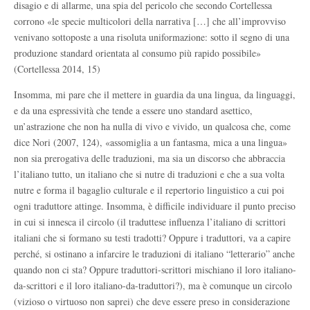
disagio e di allarme, una spia del pericolo che secondo Cortellessa
corrono «le specie multicolori della narrativa […] che all’improvviso
venivano sottoposte a una risoluta uniformazione: sotto il segno di una
produzione standard orientata al consumo più rapido possibile»
(Cortellessa 2014, 15)
Insomma, mi pare che il mettere in guardia da una lingua, da linguaggi,
e da una espressività che tende a essere uno standard asettico,
un’astrazione che non ha nulla di vivo e vivido, un qualcosa che, come
dice Nori (2007, 124), «assomiglia a un fantasma, mica a una lingua»
non sia prerogativa delle traduzioni, ma sia un discorso che abbraccia
l’italiano tutto, un italiano che si nutre di traduzioni e che a sua volta
nutre e forma il bagaglio culturale e il repertorio linguistico a cui poi
ogni traduttore attinge. Insomma, è difficile individuare il punto preciso
in cui si innesca il circolo (il traduttese influenza l’italiano di scrittori
italiani che si formano su testi tradotti? Oppure i traduttori, va a capire
perché, si ostinano a infarcire le traduzioni di italiano “letterario” anche
quando non ci sta? Oppure traduttori-scrittori mischiano il loro italiano-
da-scrittori e il loro italiano-da-traduttori?), ma è comunque un circolo
(vizioso o virtuoso non saprei) che deve essere preso in considerazione