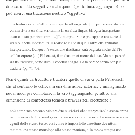
di cose, un atto soggettivo e che quindi (per fortuna, aggiungo io) non
può esserci una traduzione neutra o “oggettiva”:
una traduzione è un’altra cosa rispetto all’originale […] per passare da una
cosa scritta a un’altra scritta, ma in un’altra lingua, bisogna interpretare
quanto si sta per riscrivere […] L’interpretazione presuppone una serie di
scambi anche inconsci tra il nostro io e l’io di quell’altro che andiamo
interpretando. Dunque, l’esecuzione risultante sarà bagnata anche dell’io
dell’interprete […] Ebbene sì, il traduttore ci mette del suo. Ma non perché
sia un traditore, come dice il vecchio adagio. Lo fa perché sennò non può
tradurre (pp. 71-73).
Non è quindi un traduttore-traditore quello di cui ci parla Petruccioli,
che al contrario lo colloca in una dimensione autoriale e immaginando
nuovi modi per connotarne il lavoro (aggiungendo, peraltro, una
dimensione di competenza tecnica e bravura nell’esecuzione):
così come non possono esistere due musicisti che interpretino lo stesso brano
nello stesso identico modo, così come non ci saranno mai due messe in scena
uguali dello stesso testo, così come è impossibile ascoltare due attori
recitare uno stesso monologo alla stessa maniera, alla stessa stregua non