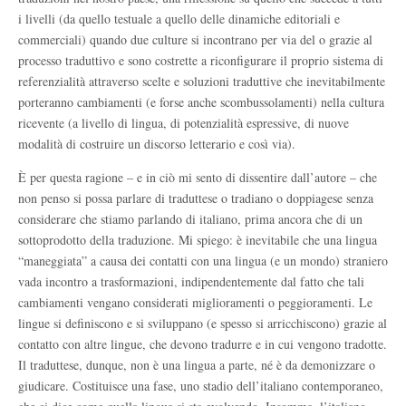
i livelli (da quello testuale a quello delle dinamiche editoriali e
commerciali) quando due culture si incontrano per via del o grazie al
processo traduttivo e sono costrette a riconfigurare il proprio sistema di
referenzialità attraverso scelte e soluzioni traduttive che inevitabilmente
porteranno cambiamenti (e forse anche scombussolamenti) nella cultura
ricevente (a livello di lingua, di potenzialità espressive, di nuove
modalità di costruire un discorso letterario e così via).
È per questa ragione – e in ciò mi sento di dissentire dall’autore – che
non penso si possa parlare di traduttese o tradiano o doppiagese senza
considerare che stiamo parlando di italiano, prima ancora che di un
sottoprodotto della traduzione. Mi spiego: è inevitabile che una lingua
“maneggiata” a causa dei contatti con una lingua (e un mondo) straniero
vada incontro a trasformazioni, indipendentemente dal fatto che tali
cambiamenti vengano considerati miglioramenti o peggioramenti. Le
lingue si definiscono e si sviluppano (e spesso si arricchiscono) grazie al
contatto con altre lingue, che devono tradurre e in cui vengono tradotte.
Il traduttese, dunque, non è una lingua a parte, né è da demonizzare o
giudicare. Costituisce una fase, uno stadio dell’italiano contemporaneo,