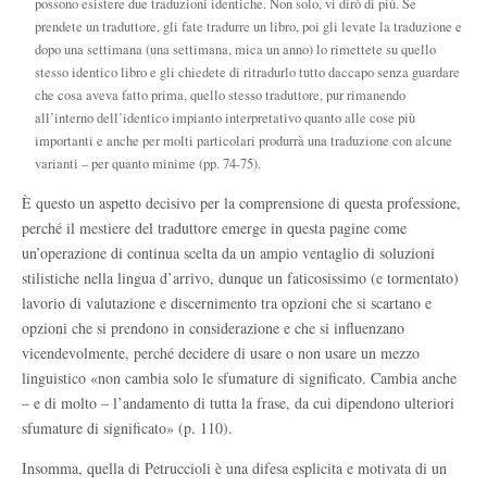
possono esistere due traduzioni identiche. Non solo, vi dirò di più. Se
prendete un traduttore, gli fate tradurre un libro, poi gli levate la traduzione e
dopo una settimana (una settimana, mica un anno) lo rimettete su quello
stesso identico libro e gli chiedete di ritradurlo tutto daccapo senza guardare
che cosa aveva fatto prima, quello stesso traduttore, pur rimanendo
all’interno dell’identico impianto interpretativo quanto alle cose più
importanti e anche per molti particolari produrrà una traduzione con alcune
varianti – per quanto minime (pp. 74-75).
È questo un aspetto decisivo per la comprensione di questa professione,
perché il mestiere del traduttore emerge in questa pagine come
un’operazione di continua scelta da un ampio ventaglio di soluzioni
stilistiche nella lingua d’arrivo, dunque un faticosissimo (e tormentato)
lavorio di valutazione e discernimento tra opzioni che si scartano e
opzioni che si prendono in considerazione e che si influenzano
vicendevolmente, perché decidere di usare o non usare un mezzo
linguistico «non cambia solo le sfumature di significato. Cambia anche
– e di molto – l’andamento di tutta la frase, da cui dipendono ulteriori
sfumature di significato» (p. 110).
Insomma, quella di Petruccioli è una difesa esplicita e motivata di un